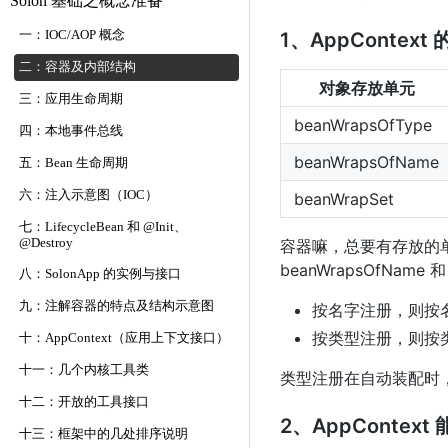
Solon 基础之概念准备
一：IOC/AOP 概念
1、AppCont
二：容器及内部结构
对象存放单元
三：应用生命周期
beanWrapsOfType
四：本地事件总线
beanWrapsOfName
五：Bean 生命周期
六：注入示意图（IOC）
beanWrapSet
七：LifecycleBean 和 @Init、
@Destroy
容器嘛，总要有存放的单
beanWrapsOfName 和
八：SolonApp 的实例与接口
九：注解容器的特点及结构示意图
按名字注册，则按
按类型注册，则按
十：AppContext（应用上下文接口）
十一：几个内核工具类
类型注册在自动装配时，
十二：开放的工具接口
2、AppCont
十三：框架中的几处排序说明