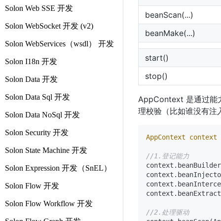
Solon Web SSE 开发
beanScan(...)
Solon WebSocket 开发 (v2)
beanMake(...)
Solon WebServices（wsdl） 开发
start()
Solon I18n 开发
stop()
Solon Data 开发
Solon Data Sql 开发
AppContext 
理校验（比如谁没有注
Solon Data NoSql 开发
Solon Security 开发
AppContext
context
Solon State Machine 开发
//1.登记能力
context.beanBuilder
Solon Expression 开发（SnEL）
context.beanInjecto
context.beanInterce
Solon Flow 开发
context.beanExtract
Solon Flow Workflow 开发
//2.处理驱动