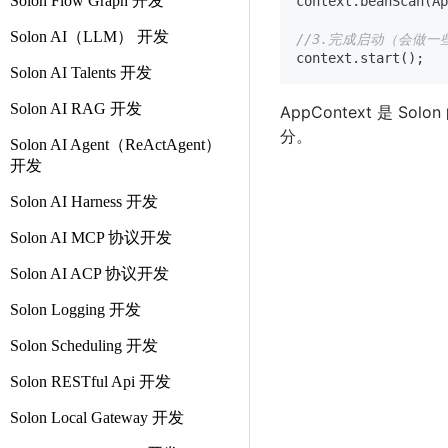
Solon Flow Graph 开发
context.beanScan(Ap
Solon AI（LLM） 开发
//3.完成启动（会做一
Solon AI Talents 开发
Solon AI RAG 开发
AppContext 是 
分。
Solon AI Agent（ReActAgent）
开发
Solon AI Harness 开发
Solon AI MCP 协议开发
Solon AI ACP 协议开发
Solon Logging 开发
Solon Scheduling 开发
Solon RESTful Api 开发
Solon Local Gateway 开发