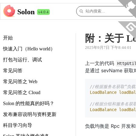
Solon
v4.0.4
附：关于 Loa
开始
2025年9月7日 下午8:44:01
快速入门（Hello world）
打包与运行、调试
上一文的代码
HttpUti
是通过 sevName
常见问答
常见问答之 Web
//根据服务名获取“负载
常见问答之 Cloud
LoadBalance
loadBal
Solon 的性能真的好吗？
//根据分组和服务名获取
LoadBalance
loadBal
发布兼容说明与资料更新
科目学习向导
负载均衡是 Rpc 开