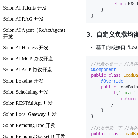
return
 K8sU
Solon AI Talents 开发
    }

Solon AI RAG 开发
Solon AI Agent（ReActAgent）
3、自定义负载均
开发
基于内核接口 "Loa
Solon AI Harness 开发
Solon AI MCP 协议开发
//只是示意一下 //具体可以
@Component
Solon AI ACP 协议开发
public
class
LoadBa
Solon Logging 开发
@Override
public
 LoadBala
Solon Scheduling 开发
if
(
"local"
.
return
 
Solon RESTful Api 开发
        }

    }

Solon Local Gateway 开发
}

Solon Remoting Rpc 开发
//只是示意一下 //具体可
public
class
LoadBa
Solon Remoting Socket.D 开发