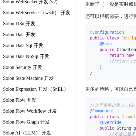
Solon WebSocket 开发 (v2)
更新了（一般是实时或
Solon WebServices（wsdl） 开发
还可以根据需要，进行
Solon I18n 开发
@Configuration
Solon Data 开发
public
class
Config
@Bean
Solon Data Sql 开发
public
 CloudLoa
return
new
Solon Data NoSql 开发
//return n
    }

Solon Security 开发
Solon State Machine 开发
更多的策略，可以自己定义。
Solon Expression 开发（SnEL）
Solon Flow 开发
//关于策略自定义，v2.
Solon Flow Workflow 开发
@Component
public
class
CloudL
Solon Flow Graph 开发
@Override
public
 String 
g
Solon AI（LLM） 开发
//即通过服务