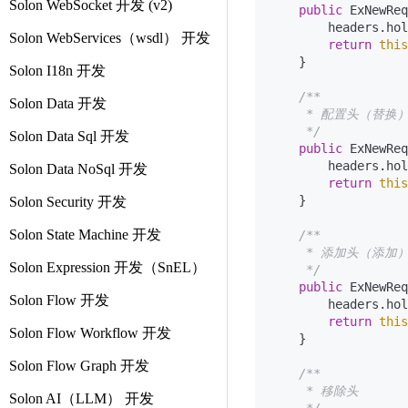
Solon WebSocket 开发 (v2)
public
 ExNewReq
        headers.hol
Solon WebServices（wsdl） 开发
return
this
    }

Solon I18n 开发
/**

Solon Data 开发
     * 配置头（替换）
     */
Solon Data Sql 开发
public
 ExNewReq
        headers.hol
Solon Data NoSql 开发
return
this
    }

Solon Security 开发
Solon State Machine 开发
/**

     * 添加头（添加）
Solon Expression 开发（SnEL）
     */
public
 ExNewReq
Solon Flow 开发
        headers.hol
return
this
Solon Flow Workflow 开发
    }

Solon Flow Graph 开发
/**

     * 移除头

Solon AI（LLM） 开发