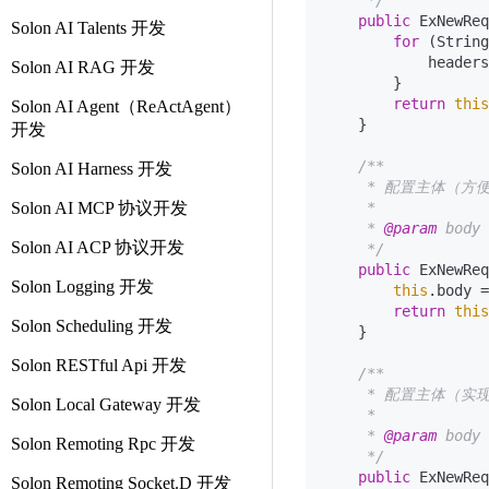
     */
public
 ExNewReq
Solon AI Talents 开发
for
 (String
            headers
Solon AI RAG 开发
        }

return
this
Solon AI Agent（ReActAgent）
    }

开发
/**

Solon AI Harness 开发
     * 配置主体（方
Solon AI MCP 协议开发
     *

     * 
@param
 body
Solon AI ACP 协议开发
     */
public
 ExNewReq
Solon Logging 开发
this
.body =
return
this
Solon Scheduling 开发
    }

Solon RESTful Api 开发
/**

     * 配置主体（实
Solon Local Gateway 开发
     *

     * 
@param
 body
Solon Remoting Rpc 开发
     */
public
 ExNewReq
Solon Remoting Socket.D 开发