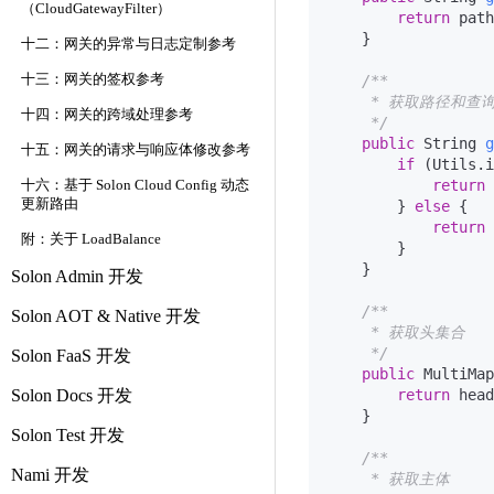
（CloudGatewayFilter）
return
 path
    }

十二：网关的异常与日志定制参考
十三：网关的签权参考
/**

     * 获取路径和查
十四：网关的跨域处理参考
     */
public
 String 
g
十五：网关的请求与响应体修改参考
if
 (Utils.i
return
 
十六：基于 Solon Cloud Config 动态
更新路由
        } 
else
 {

return
 
附：关于 LoadBalance
        }

    }

Solon Admin 开发
/**

Solon AOT & Native 开发
     * 获取头集合

     */
Solon FaaS 开发
public
 MultiMap
Solon Docs 开发
return
 head
    }

Solon Test 开发
/**

Nami 开发
     * 获取主体
