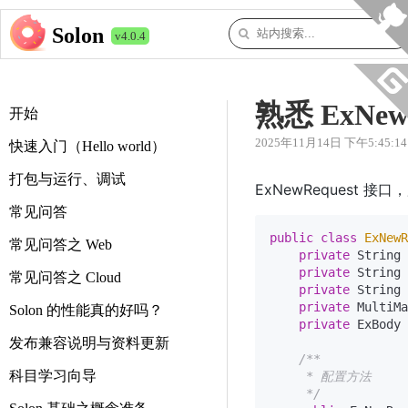
Solon
v4.0.4
熟悉 ExNew
开始
2025年11月14日 下午5:45:14
快速入门（Hello world）
打包与运行、调试
ExNewRequest
常见问答
public
class
ExNewR
常见问答之 Web
private
 String 
private
 String 
常见问答之 Cloud
private
 String 
private
 MultiMa
Solon 的性能真的好吗？
private
 ExBody 
发布兼容说明与资料更新
/**

科目学习向导
     * 配置方法

     */