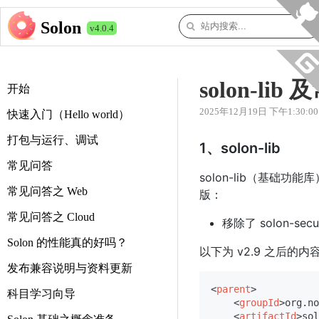
Solon
v4.0.4
solon-li
开始
2025年12月19日 下午1:30:00
快速入门（Hello world）
打包与运行、调试
1、solon-lib
常见问答
solon-lib（基
常见问答之 Web
版：
常见问答之 Cloud
移除了 solon-securi
Solon 的性能真的好吗？
以下为 v2.9 之后的内
发布兼容说明与资料更新
<
parent
>
科目学习向导
<
groupId
>
org.no
<
artifactId
>
sol