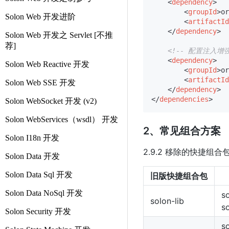
<
dependency
>
<
groupId
>
or
Solon Web 开发进阶
<
artifactId
</
dependency
>
Solon Web 开发之 Servlet [不推
荐]
<!-- 配置注入增强
<
dependency
>
Solon Web Reactive 开发
<
groupId
>
or
<
artifactId
Solon Web SSE 开发
</
dependency
>
</
dependencies
>
Solon WebSocket 开发 (v2)
Solon WebServices（wsdl） 开发
2、常见组合方案
Solon I18n 开发
2.9.2 移除的快捷
Solon Data 开发
Solon Data Sql 开发
旧版快捷组合包
Solon Data NoSql 开发
so
solon-lib
s
Solon Security 开发
so