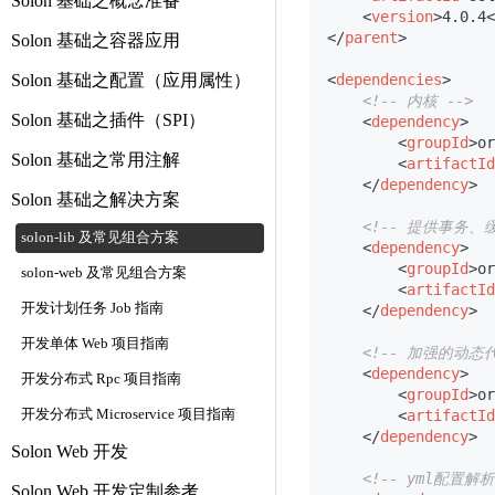
Solon 基础之概念准备
<
version
>
4.0.4
<
</
parent
>
Solon 基础之容器应用
Solon 基础之配置（应用属性）
<
dependencies
>
<!-- 内核 -->
Solon 基础之插件（SPI）
<
dependency
>
<
groupId
>
or
Solon 基础之常用注解
<
artifactId
</
dependency
>
Solon 基础之解决方案
<!-- 提供事务、
solon-lib 及常见组合方案
<
dependency
>
<
groupId
>
or
solon-web 及常见组合方案
<
artifactId
开发计划任务 Job 指南
</
dependency
>
开发单体 Web 项目指南
<!-- 加强的动态
<
dependency
>
开发分布式 Rpc 项目指南
<
groupId
>
or
开发分布式 Microservice 项目指南
<
artifactId
</
dependency
>
Solon Web 开发
<!-- yml配置解
Solon Web 开发定制参考