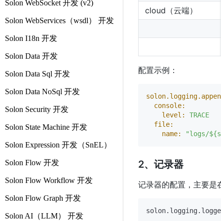
Solon WebSocket 开发 (v2)
cloud（云端）
Solon WebServices（wsdl） 开发
Solon I18n 开发
Solon Data 开发
配置示例：
Solon Data Sql 开发
Solon Data NoSql 开发
solon.logging.appen
console:
Solon Security 开发
level:
TRACE
file:
Solon State Machine 开发
name:
"logs/${s
Solon Expression 开发（SnEL）
Solon Flow 开发
2、记录器
Solon Flow Workflow 开发
记录器的配置，主要是
Solon Flow Graph 开发
solon.logging.logge
Solon AI（LLM） 开发