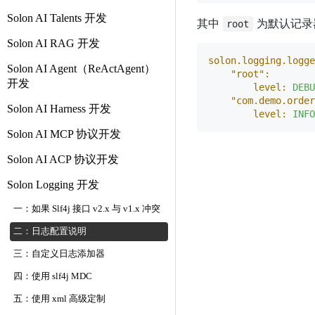
Solon AI Talents 开发
其中
为默认记录
root
Solon AI RAG 开发
solon.logging.logge
Solon AI Agent（ReActAgent）
"root":
开发
level:
DEBU
"com.demo.order
Solon AI Harness 开发
level:
INFO
Solon AI MCP 协议开发
Solon AI ACP 协议开发
Solon Logging 开发
一：如果 Slf4j 接口 v2.x 与 v1.x 冲突
二：日志配置说明
三：自定义日志添加器
四：使用 slf4j MDC
五：使用 xml 高级定制