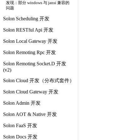
发现：部分 windows 与 jansi 兼容的
问题
Solon Scheduling 开发
Solon RESTful Api 开发
Solon Local Gateway 开发
Solon Remoting Rpc 开发
Solon Remoting Socket.D 开发
(v2)
Solon Cloud 开发（分布式套件）
Solon Cloud Gateway 开发
Solon Admin 开发
Solon AOT & Native 开发
Solon FaaS 开发
Solon Docs 开发