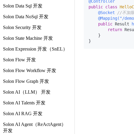
@Controller
Solon Data Sql 开发
public
class
HelloC
@Socket
//不加
Solon Data NoSql 开发
@Mapping("/demo
public
 Result 
h
Solon Security 开发
return
 Resu
    }

Solon State Machine 开发
Solon Expression 开发（SnEL）
Solon Flow 开发
Solon Flow Workflow 开发
Solon Flow Graph 开发
Solon AI（LLM） 开发
Solon AI Talents 开发
Solon AI RAG 开发
Solon AI Agent（ReActAgent）
开发