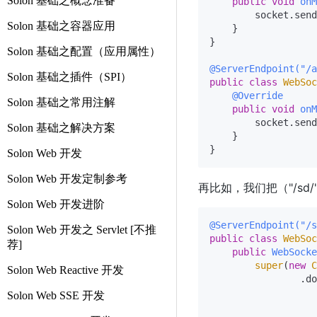
Solon 基础之概念准备
public
void
onM
        socket.send
Solon 基础之容器应用
    }

}

Solon 基础之配置（应用属性）
@ServerEndpoint("/a
Solon 基础之插件（SPI）
public
class
WebSoc
@Override
Solon 基础之常用注解
public
void
onM
        socket.send
Solon 基础之解决方案
    }

Solon Web 开发
Solon Web 开发定制参考
再比如，我们把（"/sd/"
Solon Web 开发进阶
@ServerEndpoint("/s
Solon Web 开发之 Servlet [不推
public
class
WebSoc
荐]
public
WebSocke
super
(
new
C
Solon Web Reactive 开发
                .do
Solon Web SSE 开发