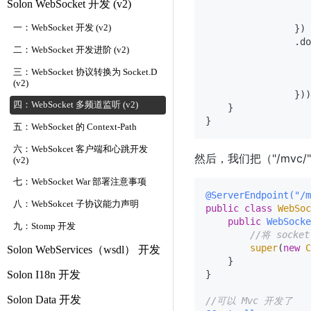
                   
Solon WebSocket 开发 (v2)
                   
一：WebSocket 开发 (v2)
                })

                .do
二：WebSocket 开发进阶 (v2)
                   
三：WebSocket 协议转换为 Socket.D
                   
(v2)
                }))
四：WebSocket 多频道监听 (v2)
    }

五：WebSocket 的 Context-Path
六：WebSokcet 客户端和心跳开发
然后，我们把（"/mvc/
(v2)
七：WebSocket War 部署注意事项
@ServerEndpoint("/m
八：WebSokcet 子协议能力声明
public
class
WebSoc
public
WebSocke
九：Stomp 开发
//将 socke
super
(
new
C
Solon WebServices（wsdl） 开发
    }

Solon I18n 开发
}

Solon Data 开发
//可以 Mvc 开发了