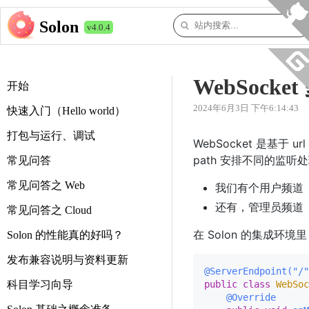
Solon
v4.0.4
WebSocke
开始
2024年6月3日 下午6:14:43
快速入门（Hello world）
打包与运行、调试
WebSocket 是基于
path 安排不同的监听
常见问答
常见问答之 Web
我们有个用户频道（
还有，管理员频道（"/
常见问答之 Cloud
在 Solon 的集成环境里
Solon 的性能真的好吗？
发布兼容说明与资料更新
@ServerEndpoint("/"
科目学习向导
public
class
WebSoc
@Override