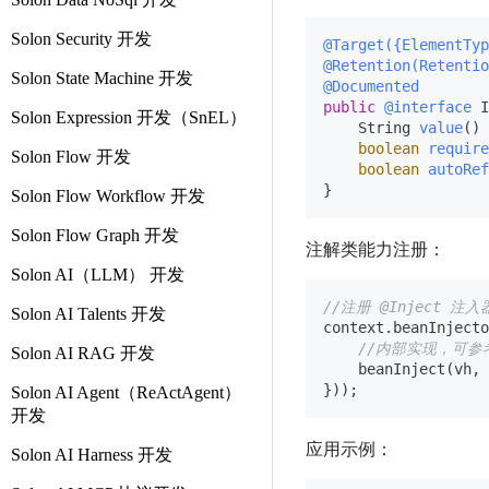
Solon Security 开发
@Target({ElementTyp
@Retention(Retentio
Solon State Machine 开发
@Documented
public
@interface
 I
Solon Expression 开发（SnEL）
    String 
value
()
boolean
require
Solon Flow 开发
boolean
autoRef
Solon Flow Workflow 开发
Solon Flow Graph 开发
注解类能力注册：
Solon AI（LLM） 开发
//注册 @Inject 注入
Solon AI Talents 开发
context.beanInjecto
//内部实现，可参
Solon AI RAG 开发
    beanInject(vh, 
Solon AI Agent（ReActAgent）
开发
应用示例：
Solon AI Harness 开发