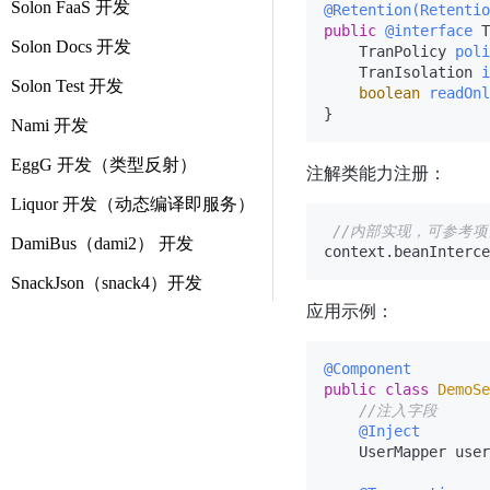
Solon FaaS 开发
@Retention(Retentio
public
@interface
 T
Solon Docs 开发
    TranPolicy 
poli
    TranIsolation 
i
Solon Test 开发
boolean
readOnl
Nami 开发
EggG 开发（类型反射）
注解类能力注册：
Liquor 开发（动态编译即服务）
//内部实现，可参考
DamiBus（dami2） 开发
context.beanInterce
SnackJson（snack4）开发
应用示例：
@Component
public
class
DemoSe
//注入字段
@Inject
    UserMapper user