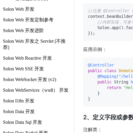
Solon Web 开发
//注册 @Controller
context.beanBuilder
Solon Web 开发定制参考
//内部实现，可参
    Solon.app().fac
Solon Web 开发进阶
Solon Web 开发之 Servlet [不推
荐]
应用示例：
Solon Web Reactive 开发
@Controller
Solon Web SSE 开发
public
class
DemoCo
@Mapping("/hell
Solon WebSocket 开发 (v2)
public
 String 
h
return
"Hel
Solon WebServices（wsdl） 开发
    }

Solon I18n 开发
Solon Data 开发
2、定义字段或参数
Solon Data Sql 开发
注解类：
Solon Data NoSql 开发