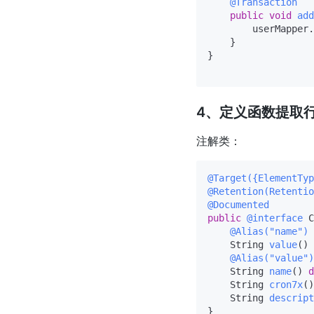
@Transaction
public
void
add
        userMapper.
    }

}

4、定义函数提取行
注解类：
@Target({ElementTyp
@Retention(Retentio
@Documented
public
@interface
 C
@Alias("name")
    String 
value
()
@Alias("value")
    String 
name
()
d
    String 
cron7x
()
    String 
descript