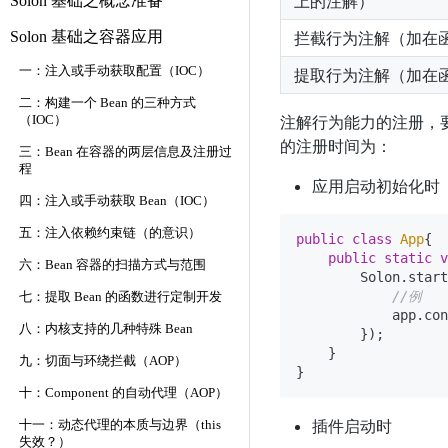
上的注解）
Solon 基础之概念准备
Solon 基础之容器应用
拦截行为注解（加在
一：注入或手动获取配置（IOC）
提取行为注解（加在
二：构建一个 Bean 的三种方式
注解行为能力的注册，
（IOC）
的注册时间为：
三：Bean 在容器的两层信息及注册过
程
应用启动初始化时
四：注入或手动获取 Bean（IOC）
五：注入依赖约束链（的意识）
public
class
App
{

public
static
v
六：Bean 容器的扫描方式与范围
        Solon.start
//例
七：提取 Bean 的函数进行定制开发
            app.con
八：内核支持的几种特殊 Bean
        });

    }

九：切面与环绕拦截（AOP）
十：Component 的自动代理（AOP）
插件启动时
十一：动态代理的本质与边界（this
失效？）