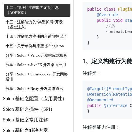
十二：“四种”注解能力定制汇总
public
class
Plugin
（AOP/IOC）
@Override
public
void
sta
十三：注解能力的“类型扩展”开发
//例
（虚空注入）
        context.bea
十四：注解能力注册的合适“时机点”
    }

十五：关于单例与原型 @Singleton
分享：Solon + Vert.x 开发响应式服务
1、定义构建行为能力注
分享：Solon + JavaFX 开发桌面应用
注解类：
分享：Solon + Smart-Socket 开发网络
通讯
@Target({ElementTyp
分享：Solon + Netty 开发网络通讯
@Retention(Retentio
Solon 基础之配置（应用属性）
@Documented
public
@interface
 C
Solon 基础之插件（SPI）
Solon 基础之常用注解
注解类能力注册：
Solon 基础之解决方案