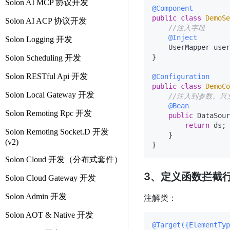
Solon AI MCP 协议开发
@Component
public
class
DemoSe
Solon AI ACP 协议开发
//注入字段
@Inject
Solon Logging 开发
    UserMapper user
}

Solon Scheduling 开发
Solon RESTful Api 开发
@Configuration
public
class
DemoCo
Solon Local Gateway 开发
//注入到参数。只支
@Bean
Solon Remoting Rpc 开发
public
 DataSour
return
 ds;

Solon Remoting Socket.D 开发
    }

(v2)
Solon Cloud 开发（分布式套件）
3、定义函数拦截行为
Solon Cloud Gateway 开发
Solon Admin 开发
注解类：
Solon AOT & Native 开发
@Target({ElementTyp