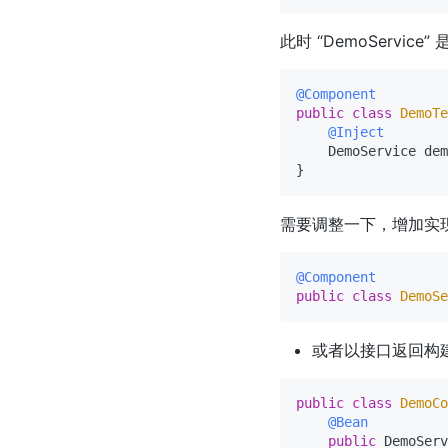
此时 “DemoService
@Component
public
class
DemoTe
@Inject
    DemoService dem
需要调整一下，增加实现 “D
@Component
public
class
DemoSe
或者以接口返回构建的
public
class
DemoCo
@Bean
public
 DemoServ