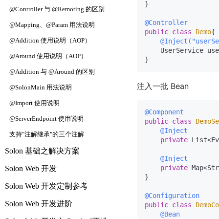
}

@Controller 与 @Remoting 的区别
@Controller
@Mapping、@Param 用法说明
public
class
Demo
{

@Addition 使用说明（AOP）
@Inject("userS
    UserService use
@Around 使用说明（AOP）
@Addition 与 @Around 的区别
注入一批 Bean
@SolonMain 用法说明
@Import 使用说明
@Component
@ServerEndpoint 使用说明
public
class
DemoSe
@Inject
支持"注解继承"的三个注解
private
 List<Ev
Solon 基础之解决方案
@Inject
private
 Map<Str
Solon Web 开发
}

Solon Web 开发定制参考
@Configuration
Solon Web 开发进阶
public
class
DemoCo
@Bean