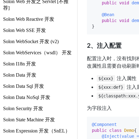
Solon Web 开发之 Servlet [不推
public
void
dem
荐]
@Bean
Solon Web Reactive 开发
public
void
dem
Solon Web SSE 开发
Solon WebSocket 开发 (v2)
2、注入配置
Solon WebServices（wsdl） 开发
配置注入时，没有找到相应
Solon I18n 开发
改属性且需要自动刷新时（可
Solon Data 开发
注入属性
${xxx}
Solon Data Sql 开发
注入属
${xxx:def}
${classpath:xxx.
Solon Data NoSql 开发
为字段注入
Solon Security 开发
Solon State Machine 开发
@Component
public
class
Demo
{

Solon Expression 开发（SnEL）
@Inject(value =