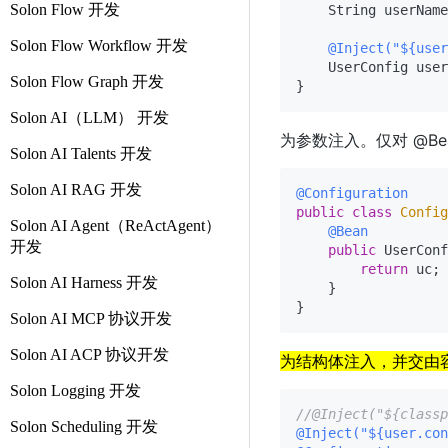
Solon Flow 开发
    String userName
Solon Flow Workflow 开发
@Inject("${user
    UserConfig user
Solon Flow Graph 开发
Solon AI（LLM） 开发
为参数注入。仅对 @Be
Solon AI Talents 开发
Solon AI RAG 开发
@Configuration
public
class
Config
Solon AI Agent（ReActAgent）
@Bean
开发
public
 UserConf
return
 uc;

Solon AI Harness 开发
    }

Solon AI MCP 协议开发
Solon AI ACP 协议开发
为结构体注入，并交由容器托
Solon Logging 开发
//@Inject("${cla
Solon Scheduling 开发
@Inject("${user.con