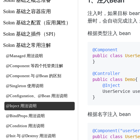
1、注入Bean
Solon 基础之概念准备
Solon 基础之容器应用
注入时，如果目标 be
册时，会自动完成注入
Solon 基础之配置（应用属性）
根据类型注入 bean
Solon 基础之插件（SPI）
Solon 基础之常用注解
@Component
public
class
UserSe
@Managed 用法说明
}

@Component 等四个托管类注解
@Controller
@Component 与 @Bean 的区别
public
class
Demo
{

@Inject
@Singleton 使用说明
    UserService use
@Configuration、@Bean 用法说明
@Inject 用法说明
根据名字注入 bean
@BindProps 用法说明
@Condition 用法说明
@Component("userSer
@Init 与 @Destroy 用法说明
public
class
UserSe