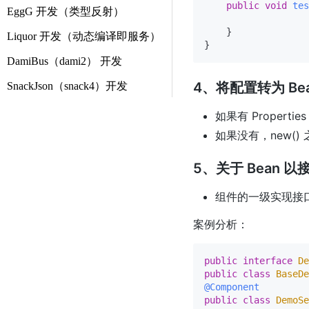
public
void
tes
EggG 开发（类型反射）
    }

Liquor 开发（动态编译即服务）
DamiBus（dami2） 开发
4、将配置转为 Be
SnackJson（snack4）开发
如果有 Properti
如果没有，new(
5、关于 Bean 
组件的一级实现接
案例分析：
public
interface
De
public
class
BaseDe
@Component
public
class
DemoSe