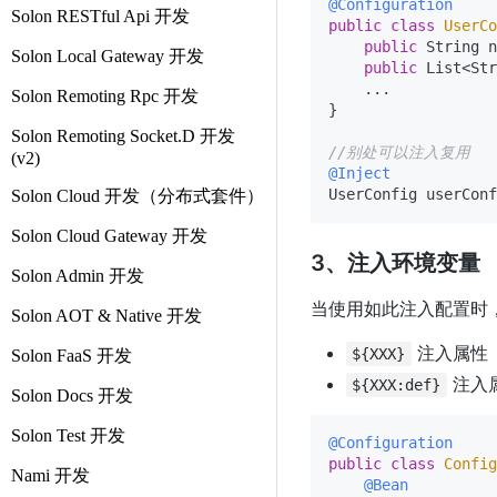
@Configuration
Solon RESTful Api 开发
public
class
UserCo
public
 String n
Solon Local Gateway 开发
public
 List<Str
    ...

Solon Remoting Rpc 开发
}

Solon Remoting Socket.D 开发
//别处可以注入复用
(v2)
@Inject
Solon Cloud 开发（分布式套件）
Solon Cloud Gateway 开发
3、注入环境变量
Solon Admin 开发
当使用如此注入配置时
Solon AOT & Native 开发
注入属性
${XXX}
Solon FaaS 开发
注入属
${XXX:def}
Solon Docs 开发
Solon Test 开发
@Configuration
public
class
Config
Nami 开发
@Bean