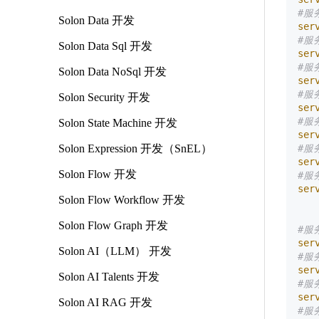
#服
Solon Data 开发
ser
#服
Solon Data Sql 开发
ser
#服
Solon Data NoSql 开发
ser
#服
Solon Security 开发
ser
#服
Solon State Machine 开发
ser
Solon Expression 开发（SnEL）
#服
ser
Solon Flow 开发
#服
ser
Solon Flow Workflow 开发
Solon Flow Graph 开发
#服
ser
Solon AI（LLM） 开发
#服务
ser
Solon AI Talents 开发
#服
ser
Solon AI RAG 开发
#服