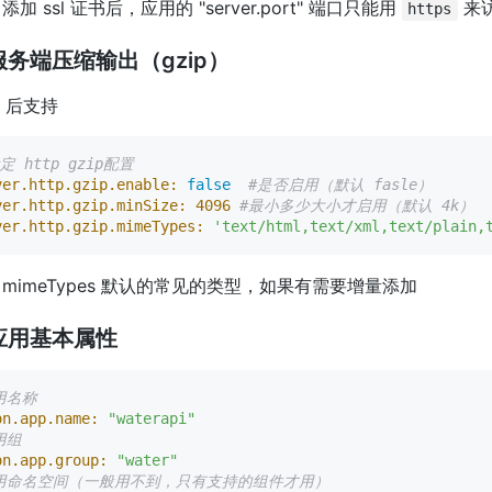
加 ssl 证书后，应用的 "server.port" 端口只能用
来
https
服务端压缩输出（gzip）
.7 后支持
定 http gzip配置
ver.http.gzip.enable:
false
#是否启用（默认 fasle）
ver.http.gzip.minSize:
4096
#最小多少大小才启用（默认 4k）
ver.http.gzip.mimeTypes:
'text/html,text/xml,text/plain,
mimeTypes 默认的常见的类型，如果有需要增量添加
应用基本属性
用名称
on.app.name:
"waterapi"
用组
on.app.group:
"water"
用命名空间（一般用不到，只有支持的组件才用）