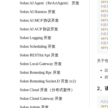
ser
Solon AI Agent（ReActAgent） 开发
#服
ser
Solon AI Harness 开发
#服
ser
Solon AI MCP 协议开发
#服
Solon AI ACP 协议开发
ser
#服
Solon Logging 开发
ser
#服务
Solon Scheduling 开发
ser
Solon RESTful Api 开发
关于
Solon Local Gateway 开发
比
Solon Remoting Rpc 开发
Solon Remoting Socket.D 开发 (v2)
2、
Solon Cloud 开发（分布式套件）
Solon Cloud Gateway 开发
#设
ser
Solon Admin 开发