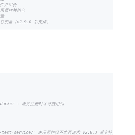
属性并组合
应用属性并组合
变量
它变量（v2.9.0 后支持）
般用docker + 服务注册时才可能用到
!/test-service/" 表示原路径不能再请求 v2.6.3 后支持）