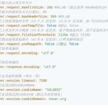
定最大的上传文件大小
ver.request.maxFileSize:
2mb
#kb,mb (默认使用 maxBodySiz
定最大的请求头大小//默认: 8k
ver.request.maxHeaderSize:
8kb
#kb,mb
定上传使用临时文件（v2.7.2 后支持。v3.6.0 后失效，由 fileSizeT
ver.request.useTempfile:
false
#默认 false
定上传文件大小阀值（v3.6.0 后支持。低于阀值走内存，高于走临时文
ver.request.fileSizeThreshold:
512kb
#默认 512kb
定路由使用原始路径（v2.8.6 后支持）//即未解码状态
ver.request.useRawpath:
false
//默认
false
定请求体编码
ver.request.encoding:
"utf-8"
定响应体编码
ver.response.encoding:
"utf-8"
定会话超时秒数（单位：秒）
ver.session.timeout:
7200
会话id的cookieName
ver.session.cookieName:
"SOLONID"
定会话状态的cookie域（默认为当前域名）
ver.session.cookieDomain:
noear.org