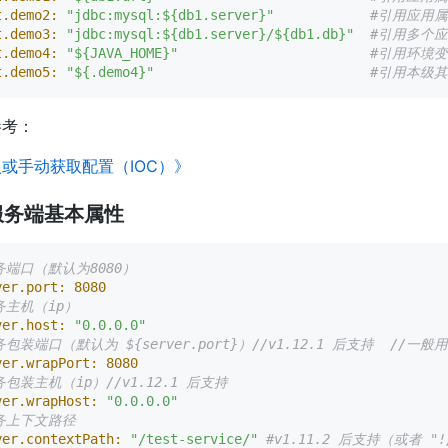
t.demo2:
"jdbc:mysql:${db1.server}"
#引用应用
t.demo3:
"jdbc:mysql:${db1.server}/${db1.db}"
#引用多个
t.demo4:
"${JAVA_HOME}"
#引用环境
t.demo5:
"${.demo4}"
#引用本级其
参考：
或手动获取配置（IOC）》
服务端基本属性
务端口（默认为8080）
ver.port:
8080
务主机（ip）
ver.host:
"0.0.0.0"
务包装端口（默认为 ${server.port}）//v1.12.1 后支持  //一
ver.wrapPort:
8080
务包装主机（ip）//v1.12.1 后支持
ver.wrapHost:
"0.0.0.0"
务上下文路径
ver.contextPath:
"/test-service/"
#v1.11.2 后支持（或者 "