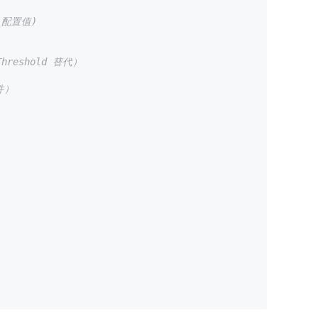
e 配置值)
hreshold 替代）
件）