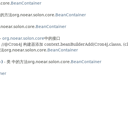
core.
BeanContainer
的方法org.noear.solon.core.
BeanContainer
oear.solon.core.
BeanContainer
 -
org.noear.solon.core
中的接口
构建器添加 context.beanBuilderAdd(Cron4j.classs, (clz, bw,
org.noear.solon.core.
BeanContainer
>)
- 类 中的方法org.noear.solon.core.
BeanContainer
ner