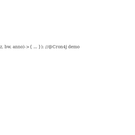
 anno)->{ ... }); //@Cron4j demo