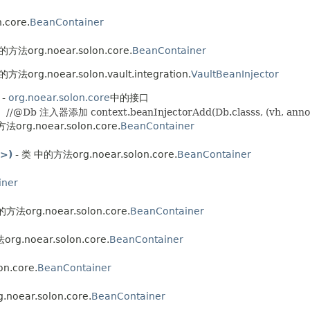
.core.
BeanContainer
的方法org.noear.solon.core.
BeanContainer
方法org.noear.solon.vault.integration.
VaultBeanInjector
 -
org.noear.solon.core
中的接口
器添加 context.beanInjectorAdd(Db.classs, (vh, anno)->{
法org.noear.solon.core.
BeanContainer
T>)
- 类 中的方法org.noear.solon.core.
BeanContainer
iner
方法org.noear.solon.core.
BeanContainer
rg.noear.solon.core.
BeanContainer
n.core.
BeanContainer
noear.solon.core.
BeanContainer