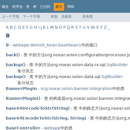
概览
程序包
类
树
已过时
索引
帮助
上一个字母
下一个字母
框架
无框架
所有类
A
B
C
D
E
F
G
H
I
J
K
L
M
N
O
P
Q
R
S
T
U
V
W
X
Y
Z
_
B
B
-
webapp.demo0_bean.basebean1
中的接口
back()
- 类 中的方法org.noear.solon.configurationprocessor.js
backup()
- 类 中的方法org.noear.solon.data.rx.sql.
SqlBuilder
备分状态
backup()
- 类 中的方法org.noear.solon.data.sql.
SqlBuilder
备分状态
BannerPlugin
-
org.noear.solon.banner.integration
中的类
BannerPlugin()
- 类 的构造器org.noear.solon.banner.integrat
base64DecodeToStr(String)
- 类 中的静态方法org.noear.solon
base64EncodeToStr(String, String)
- 类 中的静态方法org.noea
BaseController
-
webapp
中的类