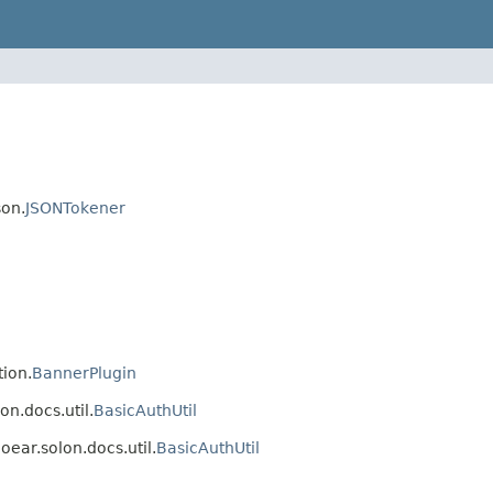
on.
JSONTokener
ion.
BannerPlugin
.docs.util.
BasicAuthUtil
r.solon.docs.util.
BasicAuthUtil