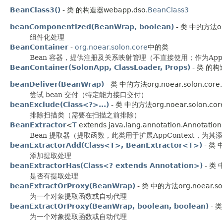
BeanClass3()
- 类 的构造器webapp.dso.
BeanClass3
beanComponentized(BeanWrap, boolean)
- 类 中的方法org
组件化处理
BeanContainer
-
org.noear.solon.core
中的类
Bean 容器，提供注册及关系映射管理（不直接使用；作为AppC
BeanContainer(SolonApp, ClassLoader, Props)
- 类 的构造
beanDeliver(BeanWrap)
- 类 中的方法org.noear.solon.core.
尝试 bean 交付（特定能力接口交付）
beanExclude(Class<?>...)
- 类 中的方法org.noear.solon.cor
排除扫描类（需要在扫描之前排除）
BeanExtractor
<
T
extends java.lang.annotation.Annotatio
Bean 提取器（提取函数，此类用于扩展AppContext，为
beanExtractorAdd(Class<T>, BeanExtractor<T>)
- 类 
添加提取处理
beanExtractorHas(Class<? extends Annotation>)
- 类 
是否有提取处理
beanExtractOrProxy(BeanWrap)
- 类 中的方法org.noear.sol
为一个对象提取函数或自动代理
beanExtractOrProxy(BeanWrap, boolean, boolean)
- 类
为一个对象提取函数或自动代理