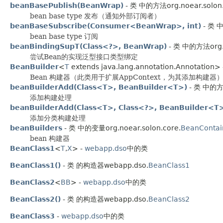
beanBasePublish(BeanWrap)
- 类 中的方法org.noear.solon.
bean base type 发布（通知外部订阅者）
beanBaseSubscribe(Consumer<BeanWrap>, int)
- 类 中
bean base type 订阅
beanBindingSupT(Class<?>, BeanWrap)
- 类 中的方法org.n
尝试Bean的实现泛型接口类型绑定
BeanBuilder
<
T
extends java.lang.annotation.Annotation>
Bean 构建器（此类用于扩展AppContext，为其添加构建器） //@Cron4j 
beanBuilderAdd(Class<T>, BeanBuilder<T>)
- 类 中的方法
添加构建处理
beanBuilderAdd(Class<T>, Class<?>, BeanBuilder<T
添加分类构建处理
beanBuilders
- 类 中的变量org.noear.solon.core.
BeanContai
bean 构建器
BeanClass1
<
T
,
X
> -
webapp.dso
中的类
BeanClass1()
- 类 的构造器webapp.dso.
BeanClass1
BeanClass2
<
BB
> -
webapp.dso
中的类
BeanClass2()
- 类 的构造器webapp.dso.
BeanClass2
BeanClass3
-
webapp.dso
中的类