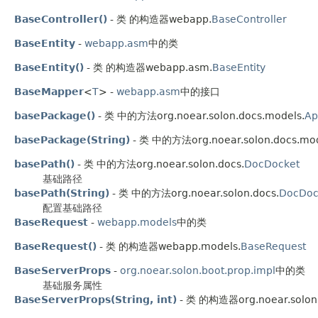
BaseController()
- 类 的构造器webapp.
BaseController
BaseEntity
-
webapp.asm
中的类
BaseEntity()
- 类 的构造器webapp.asm.
BaseEntity
BaseMapper
<
T
> -
webapp.asm
中的接口
basePackage()
- 类 中的方法org.noear.solon.docs.models.
Ap
basePackage(String)
- 类 中的方法org.noear.solon.docs.mod
basePath()
- 类 中的方法org.noear.solon.docs.
DocDocket
基础路径
basePath(String)
- 类 中的方法org.noear.solon.docs.
DocDoc
配置基础路径
BaseRequest
-
webapp.models
中的类
BaseRequest()
- 类 的构造器webapp.models.
BaseRequest
BaseServerProps
-
org.noear.solon.boot.prop.impl
中的类
基础服务属性
BaseServerProps(String, int)
- 类 的构造器org.noear.solon.b