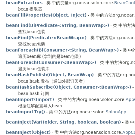
beanExtractors
- 类 中的变量org.noear.solon.core.
BeanCont
bean 提取器
beanFillProperties(Object, Inject)
- 类 中的方法org.noear.s
beanFind(BiPredicate<String, BeanWrap>)
- 类 中的方法or
查找bean包装
beanFind(Predicate<BeanWrap>)
- 类 中的方法org.noear.s
查找bean包装
beanForeach(BiConsumer<String, BeanWrap>)
- 类 中的
遍历bean库 (拿到的是bean包装)
beanForeach(Consumer<BeanWrap>)
- 类 中的方法org.noe
遍历bean包装库
beanHashPublish(Object, BeanWrap)
- 类 中的方法org.noea
bean hash 发布（通知外部订阅者）
beanHashSubscribe(Object, Consumer<BeanWrap>)
-
bean hash 订阅
beanImport(Import)
- 类 中的方法org.noear.solon.core.
App
根据注解配置导入bean
beanImportTry()
- 类 中的方法org.noear.solon.
SolonApp
beanInject(VarHolder, String, boolean, boolean)
- 类 中
beanInject(Object)
- 类 中的方法org.noear.solon.core.
AppCo