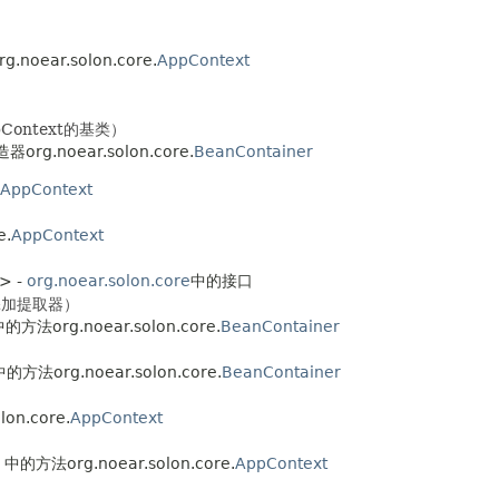
.noear.solon.core.
AppContext
ontext的基类）
器org.noear.solon.core.
BeanContainer
AppContext
e.
AppContext
n> -
org.noear.solon.core
中的接口
其添加提取器）
中的方法org.noear.solon.core.
BeanContainer
中的方法org.noear.solon.core.
BeanContainer
on.core.
AppContext
 中的方法org.noear.solon.core.
AppContext