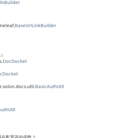
ilsBuilder
类
eleaf.
BaseUrlLinkBuilder
c）
s.
DocDocket
cDocket
olon.docs.util.
BasicAuthUtil
uthUtil
//注解在配置器的函数上