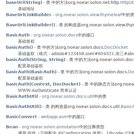
baseUri(String)
- 类 中的方法org.noear.solon.net.http.
HttpUt
基础地址
BaseUrlLinkBuilder
-
org.noear.solon.view.thymeleaf
中的
BaseUrlLinkBuilder()
- 类 的构造器org.noear.solon.view.thym
BasicAuth
-
org.noear.solon.docs
中的接口
基础签权
basicAuth()
- 类 中的方法org.noear.solon.docs.
DocDocket
基础鉴权（格式：admin#123456,user#654321,张三#ab
basicAuth(String, String)
- 类 中的方法org.noear.solon.doc
配置基础鉴权
basicAuth(BasicAuth)
- 类 中的方法org.noear.solon.docs.
Do
配置基础鉴权
basicAuth(Context, DocDocket)
- 类 中的静态方法org.noear.s
WWW-Authenticate 简单认证
BasicAuthUtil
-
org.noear.solon.docs.util
中的类
BasicAuthUtil()
- 类 的构造器org.noear.solon.docs.util.
BasicA
BasicConvert
-
webapp.asm
中的接口
Bean
-
org.noear.solon.annotation
中的注释类型
通用 组件（只能配合 @Configuration 使用） {@code 