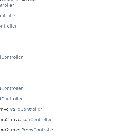
troller
ntroller
ntroller
dController
dController
dController
mvc.
ValidController
mo2_mvc.
JsonController
mo2_mvc.
PropsController