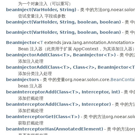
为一个对象注入（可以重写）
beanInject(VarHolder, String)
- 类 中的方法org.noear.solon
尝试变量注入 字段或参数
beanInject(VarHolder, String, boolean, boolean)
- 类 中
beanInject(VarHolder, String, boolean, boolean)
- 类 中的
BeanInjector
<
T
extends java.lang.annotation.Annotation>
Bean 注入器（此类用于扩展 AppContext，为其添加注入器） //@Db 注入
beanInjectorAdd(Class<T>, BeanInjector<T>)
- 类 中的方
添加注入处理
beanInjectorAdd(Class<T>, Class<?>, BeanInjector<
添加分类注入处理
beanInjectors
- 类 中的变量org.noear.solon.core.
BeanConta
bean 注入器
beanInterceptorAdd(Class<T>, Interceptor, int)
- 类 中的
添加拦截处理
beanInterceptorAdd(Class<T>, Interceptor)
- 类 中的方法o
添加拦截处理
beanInterceptorGet(Class<T>)
- 类 中的方法org.noear.solo
获取拦截处理
beanInterceptorHas(AnnotatedElement)
- 类 中的方法org.