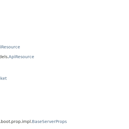
iResource
els.
ApiResource
ket
oot.prop.impl.
BaseServerProps