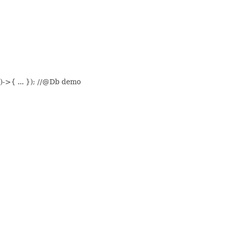
 ... }); //@Db demo