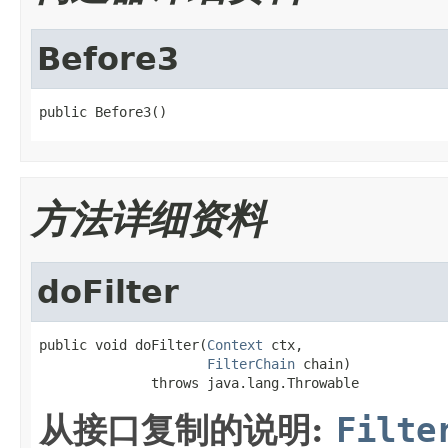
Before3
public Before3()
方法详细资料
doFilter
public void doFilter(
Context
 ctx,

FilterChain
 chain)

              throws java.lang.Throwable
从接口复制的说明:
Filte