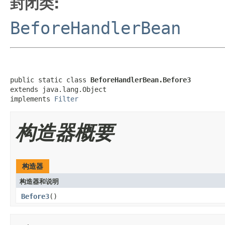
封闭类:
BeforeHandlerBean
public static class 
BeforeHandlerBean.Before3
extends java.lang.Object

implements 
Filter
构造器概要
构造器
构造器和说明
Before3
()