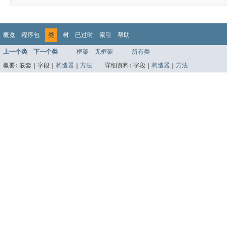
概览
程序包
类
树
已过时
索引
帮助
上一个类
下一个类
框架
无框架
所有类
概要:
嵌套 |
字段 |
构造器
|
方法
详细资料:
字段 |
构造器
|
方法