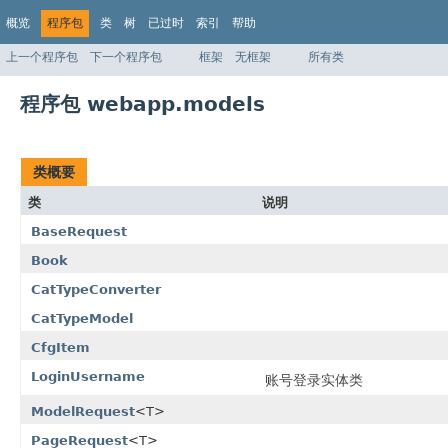
概览
程序包
类
树
已过时
索引
帮助
上一个程序包
下一个程序包
框架
无框架
所有类
程序包 webapp.models
类概要
类
说明
BaseRequest
Book
CatTypeConverter
CatTypeModel
CfgItem
LoginUsername
账号登录实体类
ModelRequest
<T>
PageRequest
<T>