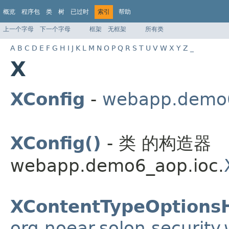
概览
程序包
类
树
已过时
索引
帮助
上一个字母
下一个字母
框架
无框架
所有类
A
B
C
D
E
F
G
H
I
J
K
L
M
N
O
P
Q
R
S
T
U
V
W
X
Y
Z
_
X
XConfig
-
webapp.demo6
XConfig()
- 类 的构造器
webapp.demo6_aop.ioc.
XContentTypeOptions
org.noear.solon.security