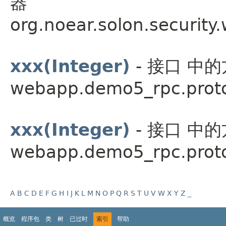
器
org.noear.solon.security
xxx(Integer)
- 接口 中
webapp.demo5_rpc.proto
xxx(Integer)
- 接口 中
webapp.demo5_rpc.proto
A
B
C
D
E
F
G
H
I
J
K
L
M
N
O
P
Q
R
S
T
U
V
W
X
Y
Z
_
概览
程序包
类
树
已过时
索引
帮助