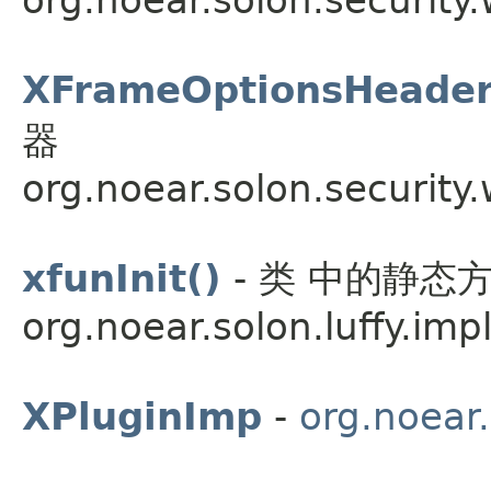
XFrameOptionsHeader
器
org.noear.solon.security
xfunInit()
- 类 中的静态
org.noear.solon.luffy.impl
XPluginImp
-
org.noear.