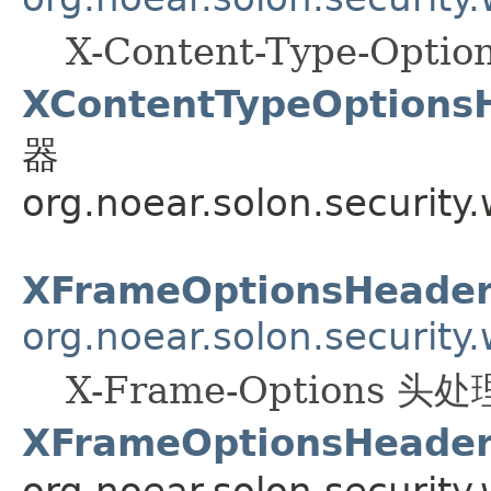
X-Content-Type-Opt
XContentTypeOptions
器
org.noear.solon.security
XFrameOptionsHeader
org.noear.solon.security
X-Frame-Options 头
XFrameOptionsHeader
org.noear.solon.security