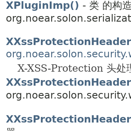
XPluginImp()
- 类 的构
org.noear.solon.serializa
XXssProtectionHeade
org.noear.solon.security
X-XSS-Protection 头
XXssProtectionHeader
org.noear.solon.security
XXssProtectionHeader