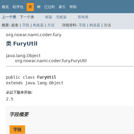
概览
程序包
类
树
已过时
索引
帮助
上一个类
下一个类
框架
无框架
所有类
概要:
嵌套 |
字段
|
构造器
|
方法
详细资料:
字段
|
构造器
|
方法
org.noear.nami.coder.fury
类 FuryUtil
java.lang.Object
org.noear.nami.coder.fury.FuryUtil
public class 
FuryUtil
extends java.lang.Object
从以下版本开始:
2.5
字段概要
字段