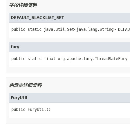
字段详细资料
DEFAULT_BLACKLIST_SET
public static java.util.Set<java.lang.String> DEFAU
fury
public static final org.apache.fury.ThreadSafeFury 
构造器详细资料
FuryUtil
public FuryUtil()