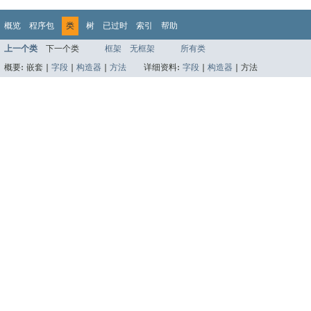
概览
程序包
类
树
已过时
索引
帮助
上一个类
下一个类
框架
无框架
所有类
概要:
嵌套 |
字段
|
构造器
|
方法
详细资料:
字段
|
构造器
|
方法