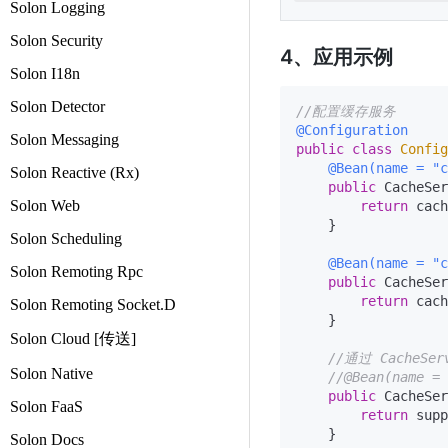
Solon Logging
Solon Security
4、应用示例
Solon I18n
Solon Detector
//配置缓存服务
@Configuration
Solon Messaging
public
class
Config
@Bean(name = "c
Solon Reactive (Rx)
public
 CacheSer
Solon Web
return
 cach
    }

Solon Scheduling
@Bean(name = "
Solon Remoting Rpc
public
 CacheSer
return
 cach
Solon Remoting Socket.D
    }

Solon Cloud [传送]
//通过 CacheSe
Solon Native
//@Bean(name = 
public
 CacheSer
Solon FaaS
return
 supp
    }

Solon Docs