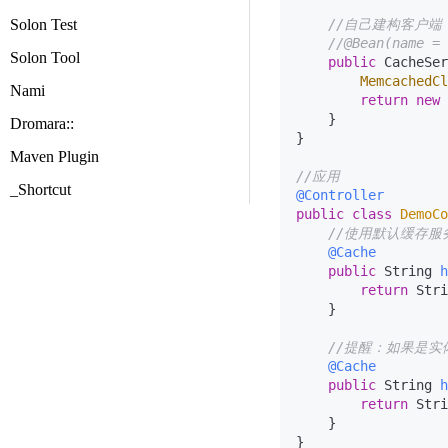
Solon Test
//自己建构客户端
//@Bean(name = 
Solon Tool
public
 CacheSer
MemcachedCl
Nami
return
new
    }

Dromara::
}

Maven Plugin
//应用
_Shortcut
@Controller
public
class
DemoCo
//使用默认缓存
@Cache
public
 String 
h
return
 Stri
    }

//提醒：如果是实体
@Cache
public
 String 
h
return
 Stri
    }
