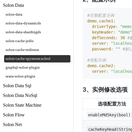
Solon Data
solon-data
#完整配置示例
demo.cache1:
solon-data-dynamicds
driverType:
"memc
keyHeader:
"demo"
solon-data-shardingds
defSeconds:
30
#
solon-cache-jedis
server:
"localhos
password:
""
#默
solon-cache-redisson
solon-cache-spymemcached
#简配示例
demo.cache2:
graphql-solon-plugin
server:
"localhos
seata-solon-plugin
Solon Data Sql
3、实例修改选项
Solon Data NoSql
选项配置方法
Solon State Machine
Solon Flow
enableMd5key(bool)
Solon Net
cacheKeyHead(Strin