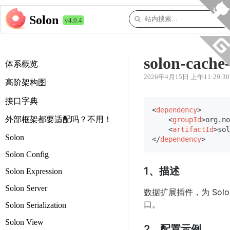
Solon
v4.0.4
solon-cach
体系概览
2026年4月15日 上午11:29:30
高阶架构图
接口字典
<
dependency
>
外部框架都要适配吗？不用！
<
groupId
>
org.no
<
artifactId
>
sol
Solon
</
dependency
>
Solon Config
1、描述
Solon Expression
Solon Server
数据扩展插件，为 Solon 
口。
Solon Serialization
Solon View
2、配置示例