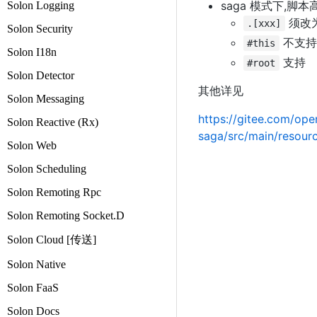
saga 模式下,脚
Solon Logging
须改
.[xxx]
Solon Security
不支持
#this
Solon I18n
支持
#root
Solon Detector
其他详见
Solon Messaging
https://gitee.com/op
Solon Reactive (Rx)
saga/src/main/resourc
Solon Web
Solon Scheduling
Solon Remoting Rpc
Solon Remoting Socket.D
Solon Cloud [传送]
Solon Native
Solon FaaS
Solon Docs