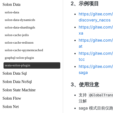
2、示例项目
Solon Data
solon-data
https://gitee.co
discovery_nacos
solon-data-dynamicds
https://gitee.co
solon-data-shardingds
xa
solon-cache-jedis
https://gitee.co
solon-cache-redisson
at
solon-cache-spymemcached
https://gitee.co
graphql-solon-plugin
tcc
seata-solon-plugin
https://gitee.co
saga
Solon Data Sql
Solon Data NoSql
3、使用注意
Solon State Machine
支持
@GlobalTran
Solon Flow
注解
Solon Net
saga 模式目前