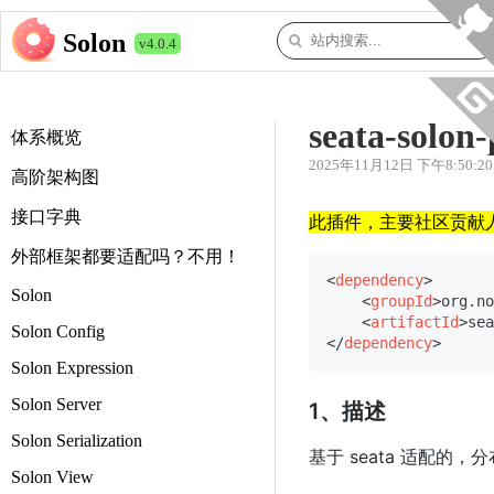
Solon
v4.0.4
seata-solon-
体系概览
2025年11月12日 下午8:50:20
高阶架构图
接口字典
此插件，主要社区贡献人（
外部框架都要适配吗？不用！
<
dependency
>
Solon
<
groupId
>
org.no
<
artifactId
>
sea
Solon Config
</
dependency
>
Solon Expression
Solon Server
1、描述
Solon Serialization
基于 seata 适配的
Solon View