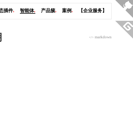
态插件
.
智能体
.
产品簇
.
案例
.
【企业服务】
明
markdown
</>