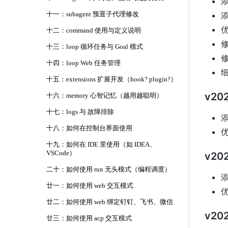
添
添
十一：subagent 预置子代理修改
优
十二：command 使用与定义说明
修
十三：loop 循环任务与 Goal 模式
修
十四：loop Web 任务管理
十五：extensions 扩展开发（hook? plugin?）
v202
十六：memory 心智记忆（越用越聪明）
十七：logs 与 故障排除
添
十八：如何在控制台界面使用
优
十九：如何在 IDE 里使用（如 IDEA、
VSCode）
v202
二十：如何使用 run 无头模式（编程调度）
添
廿一：如何使用 web 交互模式
优
廿二：如何使用 web 绑定钉钉、飞书、微信
v202
廿三：如何使用 acp 交互模式