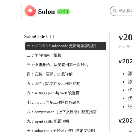
Solon
v4.0.4
v2
SolonCode CLI
一：v2026.8.6 soloncode 更新与兼容说明
2026年
二：学习指南与视频
v202
三：快速开始，从安装到第一次对话
添
四：安装、更新、卸载详解
添
五：四个记忆文件及工作区结构
优
六：settings.json 与 Web 设置页
优
七：mount 与多工作区自然融合
八：compression（上下文压缩）配置指南
v202
九：agent skills 配置说明
十：subagent（子代理）使用与定义说明