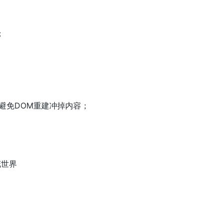
；
k，避免DOM重建冲掉内容；
花世界