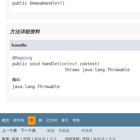
public DemoaHandler()
方法详细资料
handle
@Mapping

public void handle(
Context
 context)

                     throws java.lang.Throwable
抛出:
java.lang.Throwable
概览
程序包
类
树
已过时
索引
帮助
上一个类
下一个类
框架
无框架
所有类
概要:
嵌套 |
字段 |
构造器
|
方法
详细资料:
字段 |
构造器
|
方法