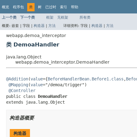
概览
程序包
类
树
已过时
索引
帮助
上一个类
下一个类
框架
无框架
所有类
概要:
嵌套 |
字段 |
构造器
|
方法
详细资料:
字段 |
构造器
|
方法
webapp.demoa_interceptor
类 DemoaHandler
java.lang.Object
webapp.demoa_interceptor.DemoaHandler
@Addition
(
value
={
BeforeHandlerBean.Before1.class
,
Befo
@Mapping
(
value
="/demoa/trigger")

@Controller
public class 
DemoaHandler
extends java.lang.Object
构造器概要
构造器