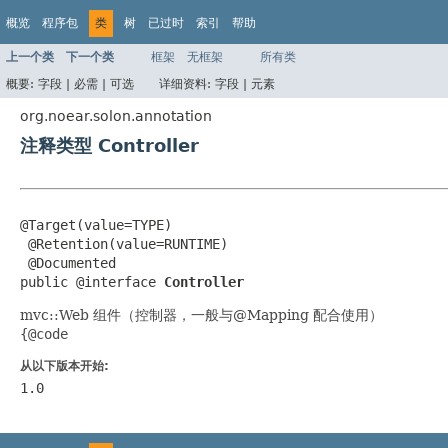
概览
程序包
类
树
已过时
索引
帮助
上一个类
下一个类
框架
无框架
所有类
概要:
字段 |
必需 |
可选
详细资料:
字段 |
元素
org.noear.solon.annotation
注释类型 Controller
@Target(value=TYPE)

 @Retention(value=RUNTIME)

 @Documented

public @interface 
Controller
mvc::Web 组件（控制器，一般与@Mapping 配合使用）
{@code
从以下版本开始:
1.0