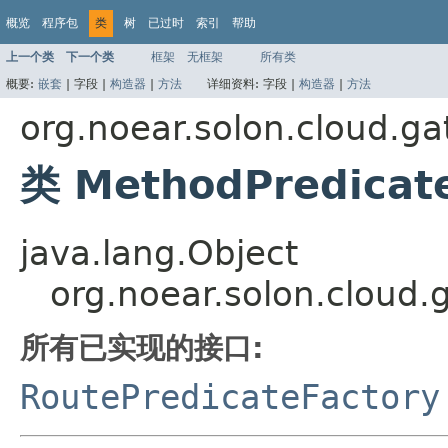
概览
程序包
类
树
已过时
索引
帮助
上一个类
下一个类
框架
无框架
所有类
概要:
嵌套
|
字段 |
构造器
|
方法
详细资料:
字段 |
构造器
|
方法
org.noear.solon.cloud.ga
类 MethodPredicat
java.lang.Object
org.noear.solon.cloud.
所有已实现的接口:
RoutePredicateFactory