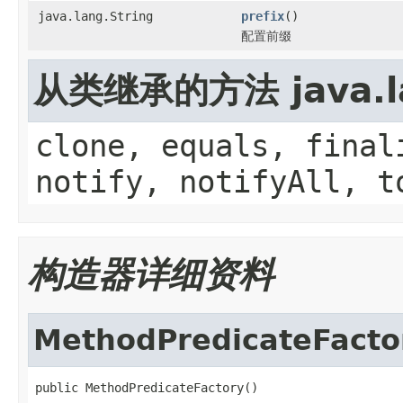
java.lang.String
prefix
()
配置前缀
从类继承的方法 java.la
clone, equals, final
notify, notifyAll, t
构造器详细资料
MethodPredicateFacto
public MethodPredicateFactory()