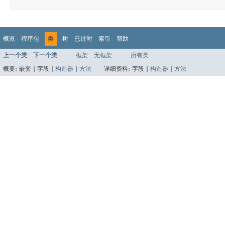
概览
程序包
类
树
已过时
索引
帮助
上一个类
下一个类
框架
无框架
所有类
概要:
嵌套 |
字段 |
构造器
|
方法
详细资料:
字段 |
构造器
|
方法