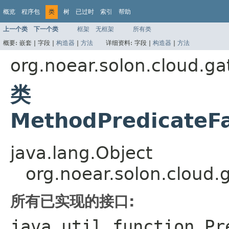
概览
程序包
类
树
已过时
索引
帮助
上一个类
下一个类
框架
无框架
所有类
概要:
嵌套 |
字段 |
构造器
|
方法
详细资料:
字段 |
构造器
|
方法
org.noear.solon.cloud.ga
类
MethodPredicateFa
java.lang.Object
org.noear.solon.cloud.
所有已实现的接口:
java.util.function.Pr