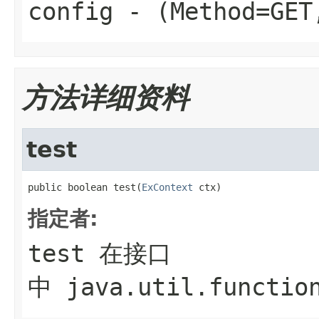
config
- (Method=GET
方法详细资料
test
public boolean test(
ExContext
 ctx)
指定者:
test
在接口
中
java.util.functio