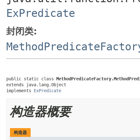
ExPredicate
封闭类:
MethodPredicateFactor
public static class 
MethodPredicateFactory.MethodPred
extends java.lang.Object

implements 
ExPredicate
构造器概要
构造器