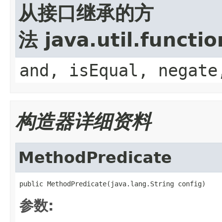
从接口继承的方
法 java.util.functi
and, isEqual, negate
构造器详细资料
MethodPredicate
public MethodPredicate(java.lang.String config)
参数: