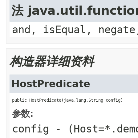
法 java.util.functi
and, isEqual, negate
构造器详细资料
HostPredicate
public HostPredicate(java.lang.String config)
参数:
config
- (Host=*.dem