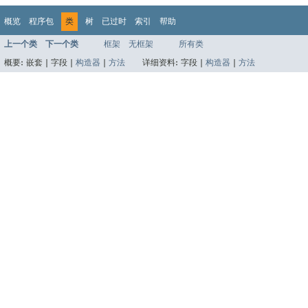
概览
程序包
类
树
已过时
索引
帮助
上一个类
下一个类
框架
无框架
所有类
概要:
嵌套 |
字段 |
构造器
|
方法
详细资料:
字段 |
构造器
|
方法