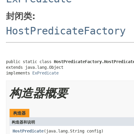
封闭类:
HostPredicateFactory
public static class 
HostPredicateFactory.HostPredicat
extends java.lang.Object

implements 
ExPredicate
构造器概要
构造器
构造器和说明
HostPredicate
(java.lang.String config)