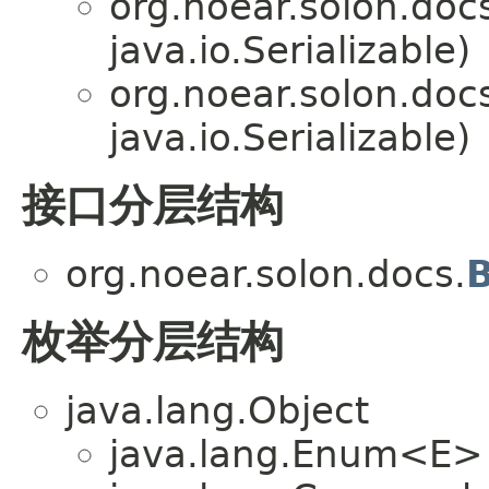
org.noear.solon.doc
java.io.Serializable)
org.noear.solon.doc
java.io.Serializable)
接口分层结构
org.noear.solon.docs.
枚举分层结构
java.lang.Object
java.lang.Enum<E>