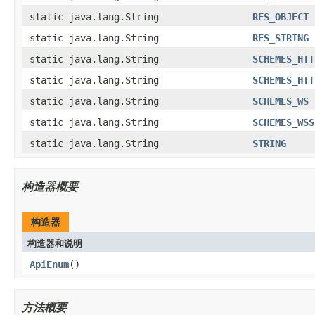
static java.lang.String
RES_OBJECT
static java.lang.String
RES_STRING
static java.lang.String
SCHEMES_HTT
static java.lang.String
SCHEMES_HTT
static java.lang.String
SCHEMES_WS
static java.lang.String
SCHEMES_WSS
static java.lang.String
STRING
构造器概要
构造器
构造器和说明
ApiEnum
()
方法概要