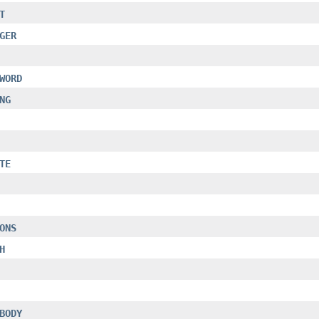
T
GER
WORD
NG
TE
ONS
H
BODY