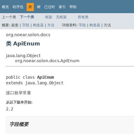
概览
程序包
类
树
已过时
索引
帮助
上一个类
下一个类
框架
无框架
所有类
概要:
嵌套 |
字段
|
构造器
|
方法
详细资料:
字段
|
构造器
|
方法
org.noear.solon.docs
类 ApiEnum
java.lang.Object
org.noear.solon.docs.ApiEnum
public class 
ApiEnum
extends java.lang.Object
接口枚举常量
从以下版本开始:
2.2
字段概要