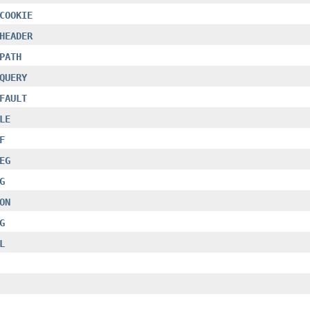
COOKIE
HEADER
PATH
QUERY
FAULT
LE
F
EG
G
ON
G
L