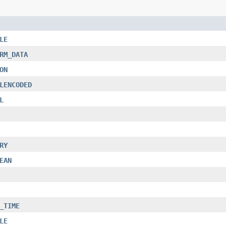
LE
RM_DATA
ON
LENCODED
L
RY
EAN
_TIME
LE