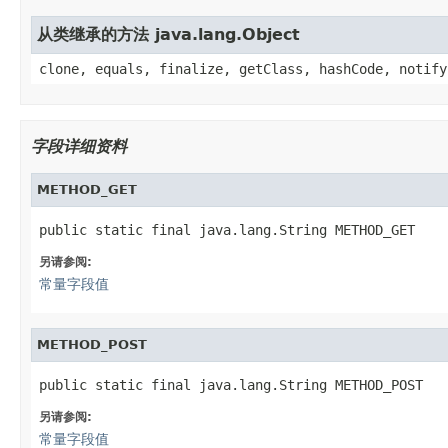
从类继承的方法 java.lang.Object
clone, equals, finalize, getClass, hashCode, notify
字段详细资料
METHOD_GET
public static final java.lang.String METHOD_GET
另请参阅:
常量字段值
METHOD_POST
public static final java.lang.String METHOD_POST
另请参阅:
常量字段值