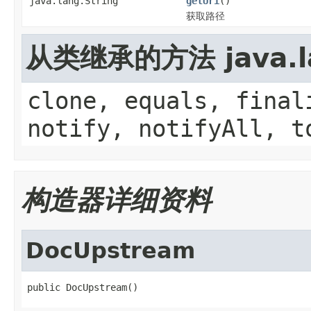
java.lang.String
getUri
()
获取路径
从类继承的方法 java.la
clone, equals, final
notify, notifyAll, t
构造器详细资料
DocUpstream
public DocUpstream()