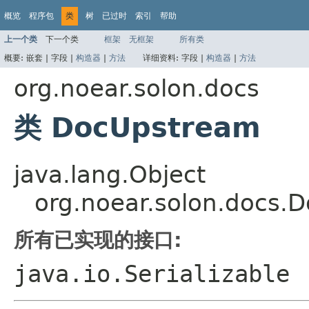
概览
程序包
类
树
已过时
索引
帮助
上一个类
下一个类
框架
无框架
所有类
概要:
嵌套 |
字段 |
构造器
|
方法
详细资料:
字段 |
构造器
|
方法
org.noear.solon.docs
类 DocUpstream
java.lang.Object
org.noear.solon.docs.
所有已实现的接口:
java.io.Serializable