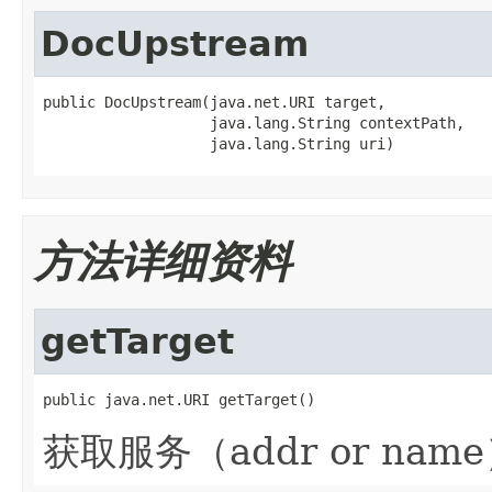
DocUpstream
public DocUpstream(java.net.URI target,

                   java.lang.String contextPath,

                   java.lang.String uri)
方法详细资料
getTarget
public java.net.URI getTarget()
获取服务（addr or nam