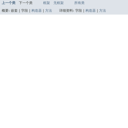
上一个类
下一个类
框架
无框架
所有类
概要:
嵌套 |
字段 |
构造器
|
方法
详细资料:
字段 |
构造器
|
方法