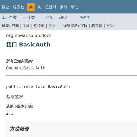
概览
程序包
类
树
已过时
索引
帮助
上一个类
下一个类
框架
无框架
所有类
概要:
嵌套 |
字段 |
构造器 |
方法
详细资料:
字段 |
构造器 |
方法
org.noear.solon.docs
接口 BasicAuth
所有已知实现类:
OpenApiBasicAuth
public interface 
BasicAuth
基础签权
从以下版本开始:
2.3
方法概要