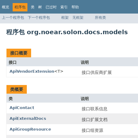
概览
程序包
类
树
已过时
索引
帮助
上一个程序包
下一个程序包
框架
无框架
所有类
程序包 org.noear.solon.docs.models
接口概要
接口
说明
ApiVendorExtension
<T>
接口供应商扩展
类概要
类
说明
ApiContact
接口联系信息
ApiExternalDocs
接口扩展文档
ApiGroupResource
接口组资源