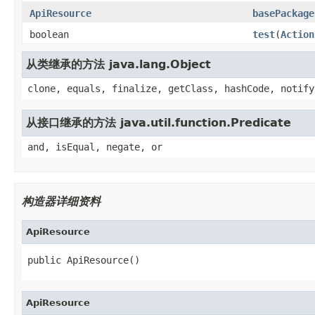
ApiResource
basePackage
boolean
test
(
Action
从类继承的方法 java.lang.Object
clone, equals, finalize, getClass, hashCode, notify
从接口继承的方法 java.util.function.Predicate
and, isEqual, negate, or
构造器详细资料
ApiResource
public ApiResource()
ApiResource