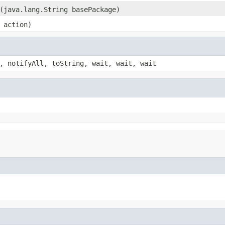
(java.lang.String basePackage)
action)
, notifyAll, toString, wait, wait, wait