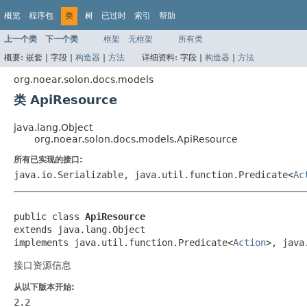
概览
程序包
类
树
已过时
索引
帮助
上一个类
下一个类
框架
无框架
所有类
概要:
嵌套 |
字段 |
构造器
|
方法
详细资料:
字段 |
构造器
|
方法
org.noear.solon.docs.models
类 ApiResource
java.lang.Object
org.noear.solon.docs.models.ApiResource
所有已实现的接口:
java.io.Serializable, java.util.function.Predicate<
Ac
public class 
ApiResource
extends java.lang.Object

implements java.util.function.Predicate<
Action
>, java
接口资源信息
从以下版本开始:
2.2