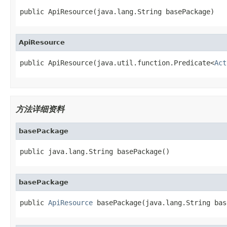
public ApiResource(java.lang.String basePackage)
ApiResource
public ApiResource(java.util.function.Predicate<
Act
方法详细资料
basePackage
public java.lang.String basePackage()
basePackage
public 
ApiResource
 basePackage(java.lang.String bas