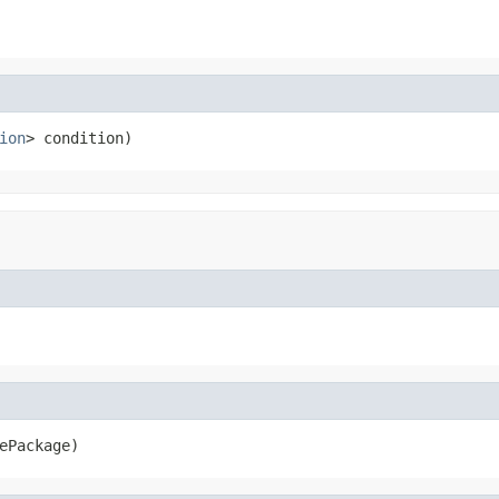
ion
> condition)
ePackage)