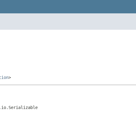
tion
>
.io.Serializable