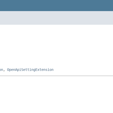
on
,
OpenApiSettingExtension