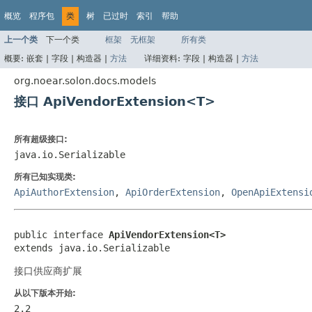
概览
程序包
类
树
已过时
索引
帮助
上一个类
下一个类
框架
无框架
所有类
概要:
嵌套 |
字段 |
构造器 |
方法
详细资料:
字段 |
构造器 |
方法
org.noear.solon.docs.models
接口 ApiVendorExtension<T>
所有超级接口:
java.io.Serializable
所有已知实现类:
ApiAuthorExtension
,
ApiOrderExtension
,
OpenApiExtensi
public interface 
ApiVendorExtension<T>
extends java.io.Serializable
接口供应商扩展
从以下版本开始:
2.2