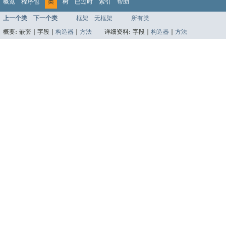
概览
程序包
类
树
已过时
索引
帮助
上一个类
下一个类
框架
无框架
所有类
概要:
嵌套 |
字段 |
构造器
|
方法
详细资料:
字段 |
构造器
|
方法