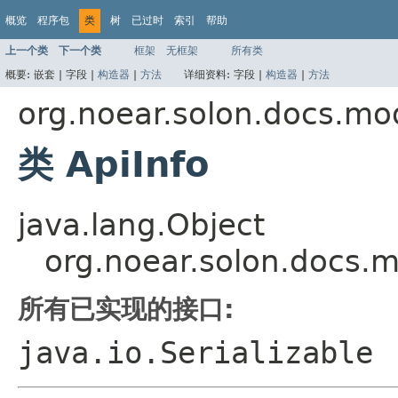
概览
程序包
类
树
已过时
索引
帮助
上一个类
下一个类
框架
无框架
所有类
概要:
嵌套 |
字段 |
构造器
|
方法
详细资料:
字段 |
构造器
|
方法
org.noear.solon.docs.mo
类 ApiInfo
java.lang.Object
org.noear.solon.docs.m
所有已实现的接口:
java.io.Serializable