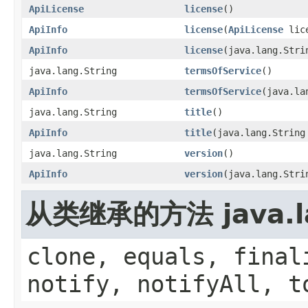
ApiLicense
license
()
ApiInfo
license
(
ApiLicense
lice
ApiInfo
license
(java.lang.Stri
java.lang.String
termsOfService
()
ApiInfo
termsOfService
(java.la
java.lang.String
title
()
ApiInfo
title
(java.lang.String
java.lang.String
version
()
ApiInfo
version
(java.lang.Stri
从类继承的方法 java.la
clone, equals, final
notify, notifyAll, t