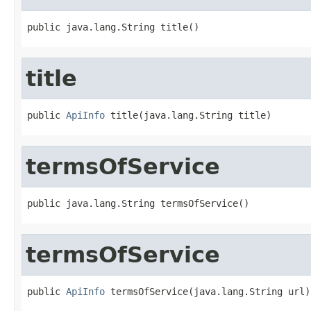
public java.lang.String title()
title
public 
ApiInfo
 title(java.lang.String title)
termsOfService
public java.lang.String termsOfService()
termsOfService
public 
ApiInfo
 termsOfService(java.lang.String url)