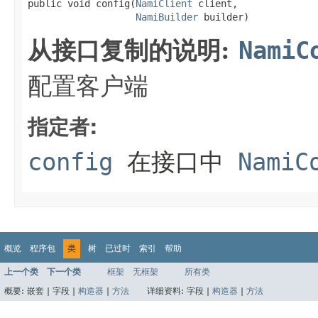
public void config(
NamiClient
 client,

NamiBuilder
 builder)
从接口复制的说明:
NamiC
配置客户端
指定者:
config
在接口中
NamiC
概览
程序包
类
树
已过时
索引
帮助
上一个类
下一个类
框架
无框架
所有类
概要:
嵌套 |
字段 |
构造器
|
方法
详细资料:
字段 |
构造器
|
方法