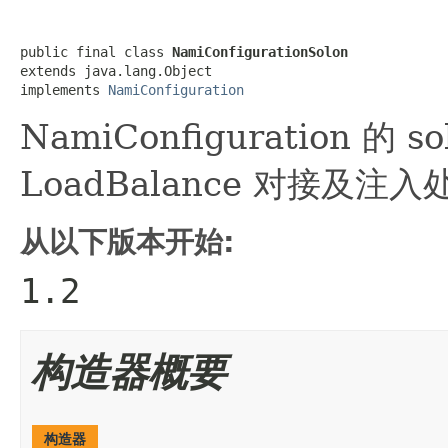
public final class 
NamiConfigurationSolon
extends java.lang.Object

implements 
NamiConfiguration
NamiConfiguration 的 
LoadBalance 对接及注入
从以下版本开始:
1.2
构造器概要
构造器