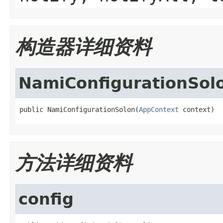
构造器详细资料
NamiConfigurationSol
public NamiConfigurationSolon(
AppContext
 context)
方法详细资料
config