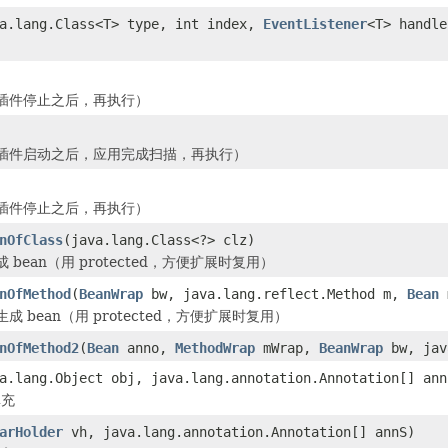
a.lang.Class<T> type, int index,
EventListener
<T> handle
插件停止之后，再执行）
插件启动之后，应用完成扫描，再执行）
插件停止之后，再执行）
nOfClass
(java.lang.Class<?> clz)
bean（用 protected，方便扩展时复用）
nOfMethod
(
BeanWrap
bw, java.lang.reflect.Method m,
Bean
 bean（用 protected，方便扩展时复用）
nOfMethod2
(
Bean
anno,
MethodWrap
mWrap,
BeanWrap
bw, jav
a.lang.Object obj, java.lang.annotation.Annotation[] ann
填充
arHolder
vh, java.lang.annotation.Annotation[] annS)