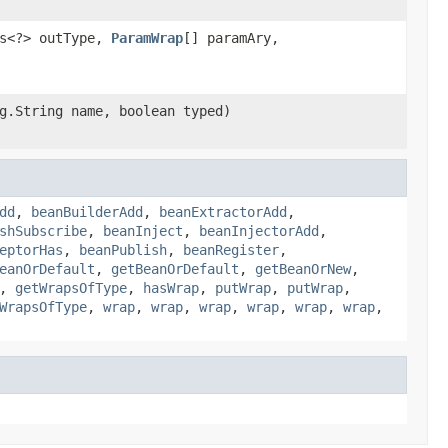
ss<?> outType,
ParamWrap
[] paramAry,
g.String name, boolean typed)
dd
,
beanBuilderAdd
,
beanExtractorAdd
,
shSubscribe
,
beanInject
,
beanInjectorAdd
,
eptorHas
,
beanPublish
,
beanRegister
,
eanOrDefault
,
getBeanOrDefault
,
getBeanOrNew
,
,
getWrapsOfType
,
hasWrap
,
putWrap
,
putWrap
,
WrapsOfType
,
wrap
,
wrap
,
wrap
,
wrap
,
wrap
,
wrap
,