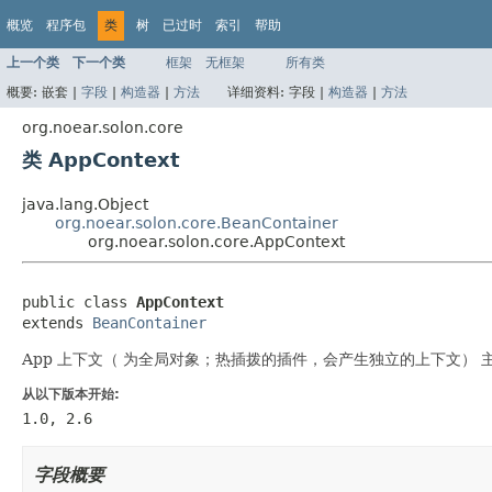
概览
程序包
类
树
已过时
索引
帮助
上一个类
下一个类
框架
无框架
所有类
概要:
嵌套 |
字段
|
构造器
|
方法
详细资料:
字段 |
构造器
|
方法
org.noear.solon.core
类 AppContext
java.lang.Object
org.noear.solon.core.BeanContainer
org.noear.solon.core.AppContext
public class 
AppContext
extends 
BeanContainer
App 上下文（ 为全局对象；热插拨的插件，会产生独立的上下文） 主要实现四个
从以下版本开始:
1.0, 2.6
字段概要