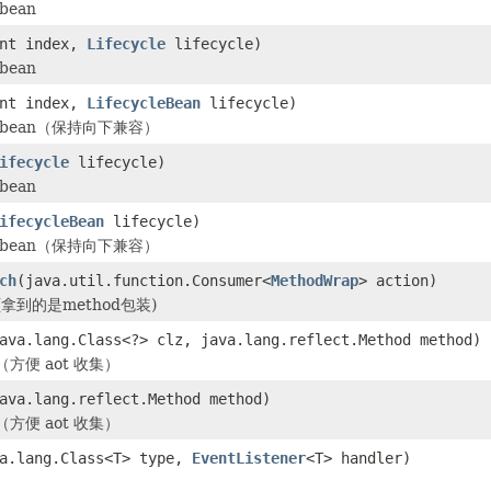
ean
int index,
Lifecycle
lifecycle)
ean
int index,
LifecycleBean
lifecycle)
bean（保持向下兼容）
ifecycle
lifecycle)
ean
ifecycleBean
lifecycle)
bean（保持向下兼容）
ch
(java.util.function.Consumer<
MethodWrap
> action)
 (拿到的是method包装)
ava.lang.Class<?> clz, java.lang.reflect.Method method)
方便 aot 收集）
ava.lang.reflect.Method method)
方便 aot 收集）
va.lang.Class<T> type,
EventListener
<T> handler)