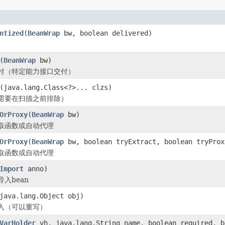
ntized
(
BeanWrap
bw, boolean delivered)
(
BeanWrap
bw)
 交付（特定能力接口交付）
(java.lang.Class<?>... clzs)
需要在扫描之前排除）
OrProxy
(
BeanWrap
bw)
取函数或自动代理
OrProxy
(
BeanWrap
bw, boolean tryExtract, boolean tryProx
取函数或自动代理
Import
anno)
入bean
java.lang.Object obj)
入（可以重写）
VarHolder
vh, java.lang.String name, boolean required, b