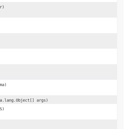
r)
ma)
a.lang.Object[] args)
S)