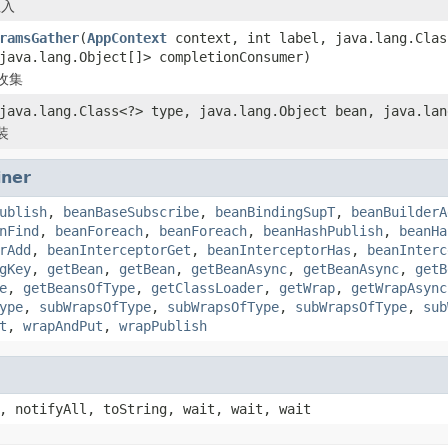
注入
ramsGather
(
AppContext
context, int label, java.lang.Cla
java.lang.Object[]> completionConsumer)
收集
java.lang.Class<?> type, java.lang.Object bean, java.lan
装
iner
ublish
,
beanBaseSubscribe
,
beanBindingSupT
,
beanBuilderA
nFind
,
beanForeach
,
beanForeach
,
beanHashPublish
,
beanHa
rAdd
,
beanInterceptorGet
,
beanInterceptorHas
,
beanInterc
gKey
,
getBean
,
getBean
,
getBeanAsync
,
getBeanAsync
,
getB
e
,
getBeansOfType
,
getClassLoader
,
getWrap
,
getWrapAsync
ype
,
subWrapsOfType
,
subWrapsOfType
,
subWrapsOfType
,
sub
t
,
wrapAndPut
,
wrapPublish
, notifyAll, toString, wait, wait, wait