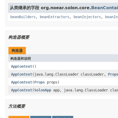
从类继承的字段 org.noear.solon.core.
BeanConta
beanBuilders
,
beanExtractors
,
beanInjectors
,
beanIn
构造器概要
构造器
构造器和说明
AppContext
()
AppContext
(java.lang.ClassLoader classLoader,
Prop
AppContext
(
Props
props)
AppContext
(
SolonApp
app, java.lang.ClassLoader cla
方法概要