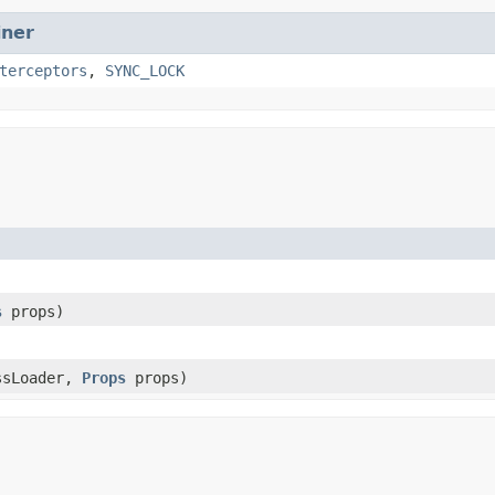
iner
terceptors
,
SYNC_LOCK
s
props)
ssLoader,
Props
props)