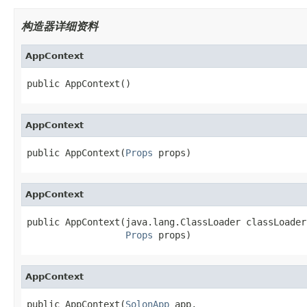
构造器详细资料
AppContext
public AppContext()
AppContext
public AppContext(
Props
 props)
AppContext
public AppContext(java.lang.ClassLoader classLoader,
Props
 props)
AppContext
public AppContext(
SolonApp
 app,
