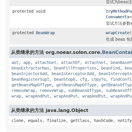
尝试为bean
protected void
tryMethodPa
ConsumerEx
<
尝试方法参数
protected
BeanWrap
wrapCreate
(
生成 bean 包
从类继承的方法 org.noear.solon.core.
BeanConta
aot
,
app
,
attachGet
,
attachOf
,
attachSet
,
beanBaseP
beanExtractorHas
,
beanFillProperties
,
beanFind
,
bea
beanInjectorAdd
,
beanInterceptorAdd
,
beanIntercepto
beanRegisterSupI
,
beanStop0
,
cfg
,
copyTo
,
findConfi
getBeansMapOfType
,
getBeansMapOfType
,
getBeansOfTyp
removeWrap
,
removeWrap
,
subBeansOfType
,
subBeansOfT
wrap
,
wrapAndPut
,
wrapAndPut
,
wrapAndPut
,
wrapAndPu
从类继承的方法 java.lang.Object
clone, equals, finalize, getClass, hashCode, notify