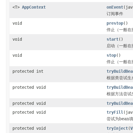
<T>
AppContext
onEvent
(jav
订阅事件
void
prestop
()
停止（一般在
void
start
()
启动（一般在
void
stop
()
停止（一般在
protected int
tryBuildBea
根据类尝试生成 
protected void
tryBuildBea
根据方法尝试生成
protected void
tryBuildBea
protected void
tryFill
(jav
尝试为bean
protected void
tryInject
(
V