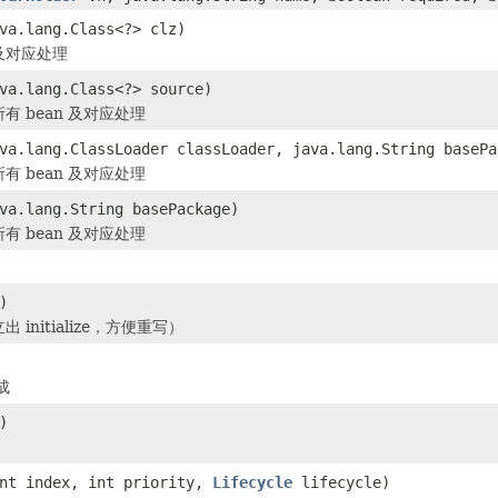
va.lang.Class<?> clz)
n 及对应处理
va.lang.Class<?> source)
有 bean 及对应处理
va.lang.ClassLoader classLoader, java.lang.String basePa
有 bean 及对应处理
va.lang.String basePackage)
有 bean 及对应处理
)
 initialize，方便重写）
成
)
nt index, int priority,
Lifecycle
lifecycle)