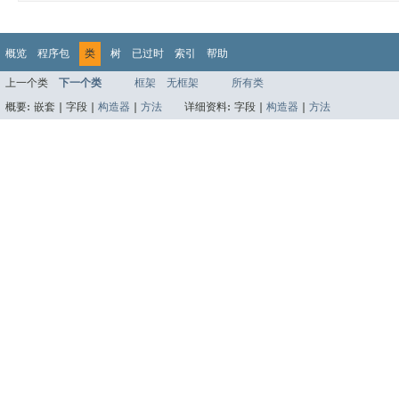
概览
程序包
类
树
已过时
索引
帮助
上一个类
下一个类
框架
无框架
所有类
概要:
嵌套 |
字段 |
构造器
|
方法
详细资料:
字段 |
构造器
|
方法