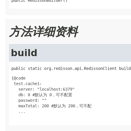
public RedissonBuilder()
方法详细资料
build
public static org.redisson.api.RedissonClient build
{@code

 test.cache1:

   server: "localhost:6379"

   db: 0 #默认为 0，可不配置

   password: ""

   maxTotal: 200 #默认为 200，可不配

   ...
