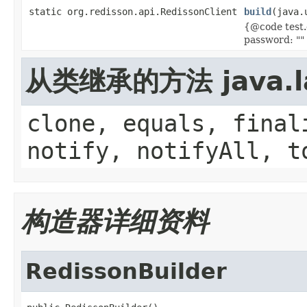
static org.redisson.api.RedissonClient
build
(java.
{@code test
password: "
从类继承的方法 java.la
clone, equals, final
notify, notifyAll, t
构造器详细资料
RedissonBuilder