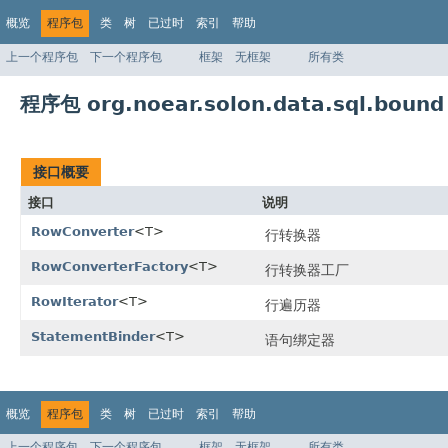
概览
程序包
类
树
已过时
索引
帮助
上一个程序包
下一个程序包
框架
无框架
所有类
程序包 org.noear.solon.data.sql.bound
接口概要
接口
说明
RowConverter
<T>
行转换器
RowConverterFactory
<T>
行转换器工厂
RowIterator
<T>
行遍历器
StatementBinder
<T>
语句绑定器
概览
程序包
类
树
已过时
索引
帮助
上一个程序包
下一个程序包
框架
无框架
所有类