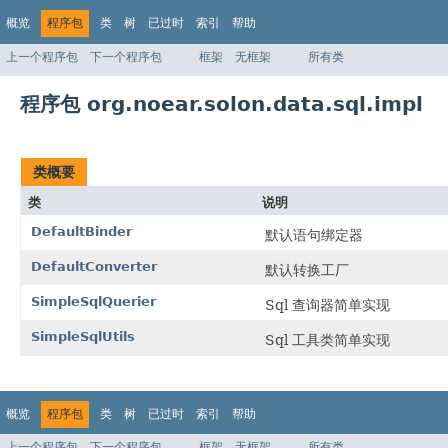
概览
程序包
类
树
已过时
索引
帮助
上一个程序包
下一个程序包
框架
无框架
所有类
程序包 org.noear.solon.data.sql.impl
类概要
类
说明
DefaultBinder
默认语句绑定器
DefaultConverter
默认转换工厂
SimpleSqlQuerier
Sql 查询器简单实现
SimpleSqlUtils
Sql 工具类简单实现
概览
程序包
类
树
已过时
索引
帮助
上一个程序包
下一个程序包
框架
无框架
所有类