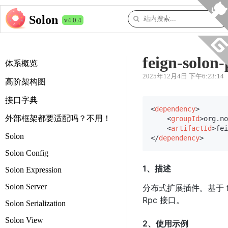
Solon
v4.0.4
feign-solon-
体系概览
2025年12月4日 下午6:23:14
高阶架构图
接口字典
<
dependency
>
外部框架都要适配吗？不用！
<
groupId
>
org.no
<
artifactId
>
fei
Solon
</
dependency
>
Solon Config
1、描述
Solon Expression
Solon Server
分布式扩展插件。基于 fe
Rpc 接口。
Solon Serialization
Solon View
2、使用示例