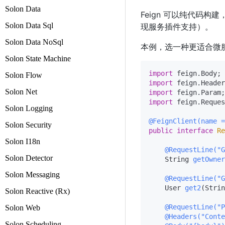
Solon Data
Feign 可以纯代码
Solon Data Sql
现服务插件支持）。
Solon Data NoSql
本例，选一种更适合微
Solon State Machine
import
Solon Flow
import
Solon Net
import
import
 feign.Reques
Solon Logging
@FeignClient(name =
Solon Security
public
interface
Re
Solon I18n
@RequestLine("G
Solon Detector
    String 
getOwner
Solon Messaging
@RequestLine("G
    User 
get2
(Strin
Solon Reactive (Rx)
@RequestLine("P
Solon Web
@Headers("Conte
Solon Scheduling