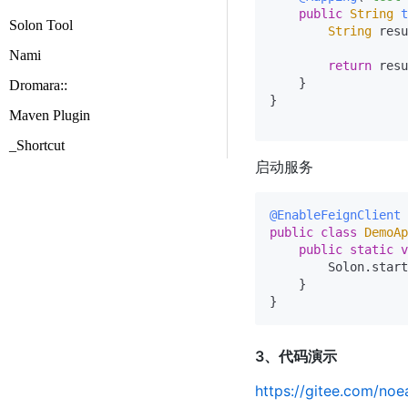
public
String
t
Solon Tool
String
 resu
Nami
return
 resu
    }

Dromara::
}

Maven Plugin
_Shortcut
启动服务
@EnableFeignClient
public
class
DemoAp
public
static
v
        Solon.start
    }

3、代码演示
https://gitee.com/no