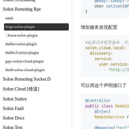
@Body("{body}")
    User 
setJson
(
@P
Solon Remoting Rpc
nami
增加服务发现配置
feign-solon-plugin
::forest-solon-plugin
#如果没有配置服务，可
dubbo-solon-plugin
solon.cloud.local:
dubbo3-solon-plugin
discovery:
service:
grpc-solon-cloud-plugin
user-service:
-
"http://1
thrift-solon-cloud-plugin
Solon Remoting Socket.D
可以用这个声明接口了
Solon Cloud [传送]
Solon Native
@Controller
public
class
DemoCo
Solon FaaS
@Inject
RemoteService
 r
Solon Docs
Solon Test
@Mapping
(
"test"