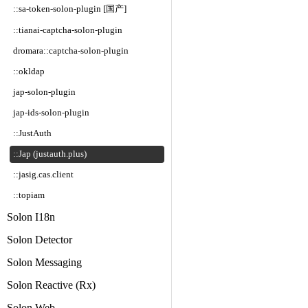
::sa-token-solon-plugin [国产]
::tianai-captcha-solon-plugin
dromara::captcha-solon-plugin
::okldap
jap-solon-plugin
jap-ids-solon-plugin
::JustAuth
::Jap (justauth.plus)
::jasig.cas.client
::topiam
Solon I18n
Solon Detector
Solon Messaging
Solon Reactive (Rx)
Solon Web