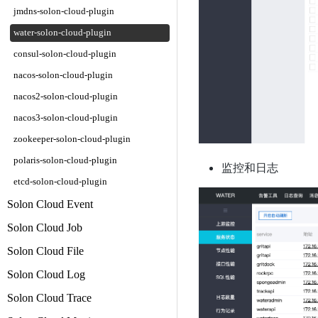
jmdns-solon-cloud-plugin
water-solon-cloud-plugin
consul-solon-cloud-plugin
nacos-solon-cloud-plugin
nacos2-solon-cloud-plugin
nacos3-solon-cloud-plugin
zookeeper-solon-cloud-plugin
polaris-solon-cloud-plugin
监控和日志
etcd-solon-cloud-plugin
Solon Cloud Event
Solon Cloud Job
Solon Cloud File
Solon Cloud Log
Solon Cloud Trace