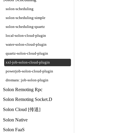
solon-scheduling
solon-scheduling-simple
solon-scheduling-quartz
local-solon-cloud-plugin
water-solon-cloud-plugin
quartz-solon-cloud-plugin
xxl-job-solon-cloud-plugin
powerjob-solon-cloud-plugin
dromara::job-solon-plugin
Solon Remoting Rpc
Solon Remoting Socket.D
Solon Cloud [传送]
Solon Native
Solon FaaS