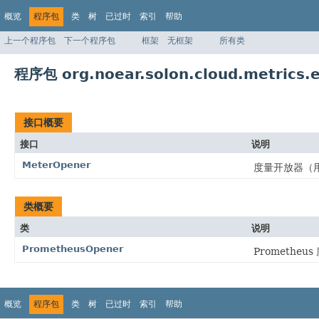
概览
程序包
类
树
已过时
索引
帮助
上一个程序包
下一个程序包
框架
无框架
所有类
程序包 org.noear.solon.cloud.metrics.
接口概要
接口
说明
MeterOpener
度量开放器（
类概要
类
说明
PrometheusOpener
Prometh
概览
程序包
类
树
已过时
索引
帮助