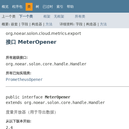
概览
程序包
类
树
已过时
索引
帮助
上一个类
下一个类
框架
无框架
所有类
概要:
嵌套 |
字段 |
构造器 |
方法
详细资料:
字段 |
构造器 |
方法
org.noear.solon.cloud.metrics.export
接口 MeterOpener
所有超级接口:
org.noear.solon.core.handle.Handler
所有已知实现类:
PrometheusOpener
public interface 
MeterOpener
extends org.noear.solon.core.handle.Handler
度量开放器（用于导出数据）
从以下版本开始:
2.4