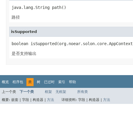
java.lang.String path()
路径
isSupported
boolean isSupported(org.noear.solon.core.AppContext
是否支持输出
概览
程序包
类
树
已过时
索引
帮助
上一个类
下一个类
框架
无框架
所有类
概要:
嵌套 |
字段 |
构造器 |
方法
详细资料:
字段 |
构造器 |
方法