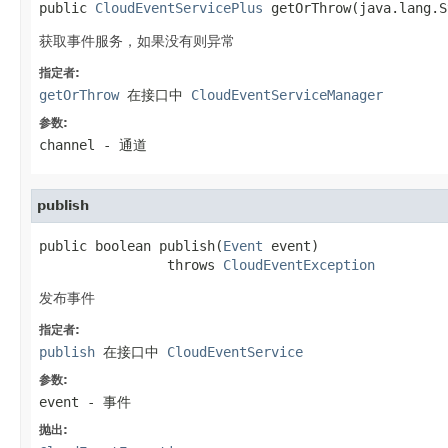
public 
CloudEventServicePlus
 getOrThrow(java.lang.S
获取事件服务，如果没有则异常
指定者:
getOrThrow
在接口中
CloudEventServiceManager
参数:
channel
- 通道
publish
public boolean publish(
Event
 event)

                throws 
CloudEventException
发布事件
指定者:
publish
在接口中
CloudEventService
参数:
event
- 事件
抛出: