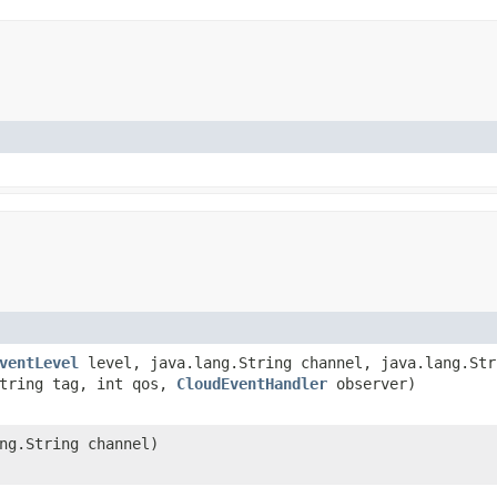
ventLevel
level, java.lang.String channel, java.lang.Str
String tag, int qos,
CloudEventHandler
observer)
ng.String channel)