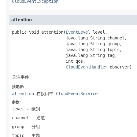
CloudEventException
attention
public void attention(
EventLevel
 level,

                      java.lang.String channel,

                      java.lang.String group,

                      java.lang.String topic,

                      java.lang.String tag,

                      int qos,

CloudEventHandler
 observer)
关注事件
指定者:
attention
在接口中
CloudEventService
参数:
level
- 级别
channel
- 通道
group
- 分组
topic
- 主题