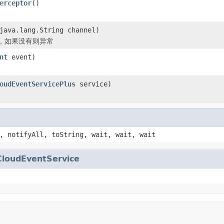
erceptor
()
java.lang.String channel)
，如果没有则异常
nt
event)
oudEventServicePlus
service)
, notifyAll, toString, wait, wait, wait
CloudEventService