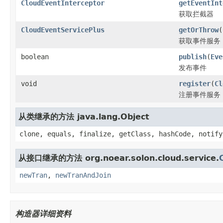
CloudEventInterceptor
getEventInt
获取拦截器
CloudEventServicePlus
getOrThrow
(
获取事件服务
boolean
publish
(
Eve
发布事件
void
register
(
Cl
注册事件服务
从类继承的方法 java.lang.Object
clone, equals, finalize, getClass, hashCode, notify
从接口继承的方法 org.noear.solon.cloud.service.
newTran
,
newTranAndJoin
构造器详细资料