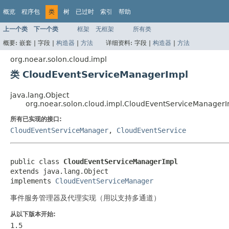
概览
程序包
类
树
已过时
索引
帮助
上一个类
下一个类
框架
无框架
所有类
概要:
嵌套 |
字段 |
构造器
|
方法
详细资料:
字段 |
构造器
|
方法
org.noear.solon.cloud.impl
类 CloudEventServiceManagerImpl
java.lang.Object
org.noear.solon.cloud.impl.CloudEventServiceManager
所有已实现的接口:
CloudEventServiceManager
,
CloudEventService
public class 
CloudEventServiceManagerImpl
extends java.lang.Object

implements 
CloudEventServiceManager
事件服务管理器及代理实现（用以支持多通道）
从以下版本开始:
1.5