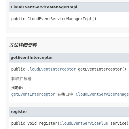
CloudEventServiceManagerImpl
public CloudEventServiceManagerImpl()
方法详细资料
getEventInterceptor
public 
CloudEventInterceptor
 getEventInterceptor()
获取拦截器
指定者:
getEventInterceptor
在接口中
CloudEventServiceManage
register
public void register(
CloudEventServicePlus
 service)