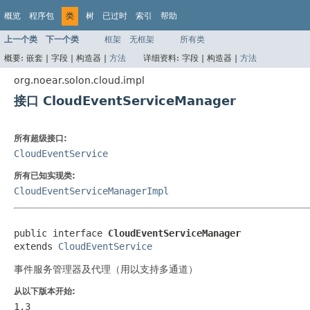
概览
程序包
类
树
已过时
索引
帮助
上一个类
下一个类
框架
无框架
所有类
概要:
嵌套 |
字段 |
构造器 |
方法
详细资料:
字段 |
构造器 |
方法
org.noear.solon.cloud.impl
接口 CloudEventServiceManager
所有超级接口:
CloudEventService
所有已知实现类:
CloudEventServiceManagerImpl
public interface 
CloudEventServiceManager
extends 
CloudEventService
事件服务管理器及代理（用以支持多通道）
从以下版本开始:
1.3