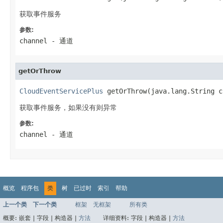
获取事件服务
参数:
channel
- 通道
getOrThrow
CloudEventServicePlus
 getOrThrow(java.lang.String c
获取事件服务，如果没有则异常
参数:
channel
- 通道
概览
程序包
类
树
已过时
索引
帮助
上一个类
下一个类
框架
无框架
所有类
概要:
嵌套 |
字段 |
构造器 |
方法
详细资料:
字段 |
构造器 |
方法