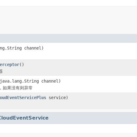
ng.String channel)
erceptor
()
器
java.lang.String channel)
，如果没有则异常
oudEventServicePlus
service)
CloudEventService