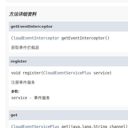
方法详细资料
getEventInterceptor
CloudEventInterceptor
 getEventInterceptor()
获取事件拦截器
register
void register(
CloudEventServicePlus
 service)
注册事件服务
参数:
service
- 事件服务
get
CloudEventServicePlus
 get(java.lang.String channel)