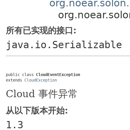
org.noear.solon
org.noear.sol
所有已实现的接口:
java.io.Serializable
public class 
CloudEventException
extends 
CloudException
Cloud 事件异常
从以下版本开始:
1.3