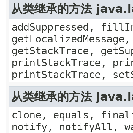
从类继承的方法 java.la
addSuppressed, fillI
getLocalizedMessage,
getStackTrace, getSu
printStackTrace, pri
printStackTrace, set
从类继承的方法 java.la
clone, equals, final
notify, notifyAll, w