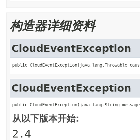
构造器详细资料
CloudEventException
public CloudEventException(java.lang.Throwable caus
CloudEventException
public CloudEventException(java.lang.String message
从以下版本开始:
2.4