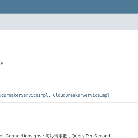
pl
udBreakerServiceImpl
,
CloudBreakerServiceImpl
Connections qps：每秒请求数，Query Per Second