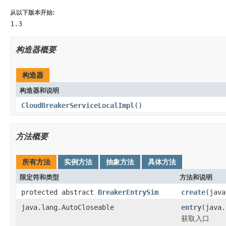
从以下版本开始:
1.3
构造器概要
构造器
构造器和说明
CloudBreakerServiceLocalImpl
()
方法概要
所有方法
实例方法
抽象方法
具体方法
限定符和类型
方法和说明
protected abstract
BreakerEntrySim
create
(java
java.lang.AutoCloseable
entry
(java.
获取入口