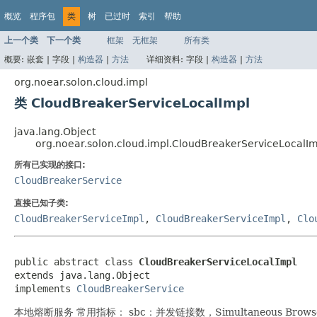
概览
程序包
类
树
已过时
索引
帮助
上一个类
下一个类
框架
无框架
所有类
概要:
嵌套 |
字段 |
构造器
|
方法
详细资料:
字段 |
构造器
|
方法
org.noear.solon.cloud.impl
类 CloudBreakerServiceLocalImpl
java.lang.Object
org.noear.solon.cloud.impl.CloudBreakerServiceLocalIm
所有已实现的接口:
CloudBreakerService
直接已知子类:
CloudBreakerServiceImpl
,
CloudBreakerServiceImpl
,
Clo
public abstract class 
CloudBreakerServiceLocalImpl
extends java.lang.Object

implements 
CloudBreakerService
本地熔断服务 常用指标： sbc：并发链接数，Simultaneous Browser 