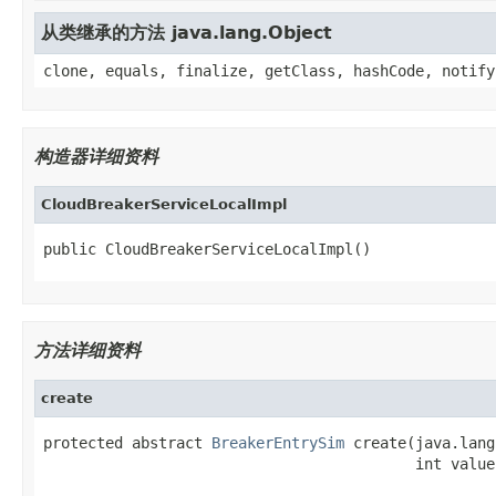
从类继承的方法 java.lang.Object
clone, equals, finalize, getClass, hashCode, notify
构造器详细资料
CloudBreakerServiceLocalImpl
public CloudBreakerServiceLocalImpl()
方法详细资料
create
protected abstract 
BreakerEntrySim
 create(java.lang
                                          int value