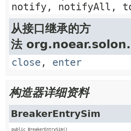
notify, notifyAll, t
从接口继承的方
法 org.noear.solon
close
,
enter
构造器详细资料
BreakerEntrySim
public BreakerEntrySim()