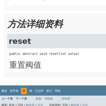
方法详细资料
reset
public abstract void reset(int value)
重置阀值
概览
程序包
类
树
已过时
索引
帮助
上一个类
下一个类
框架
无框架
所有类
概要:
嵌套 |
字段 |
构造器
|
方法
详细资料:
字段 |
构造器
|
方法