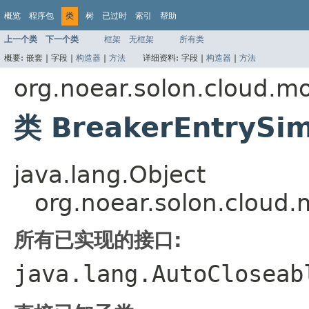
概览
程序包
类
树
已过时
索引
帮助
上一个类
下一个类
框架
无框架
所有类
概要:
嵌套 |
字段 |
构造器
|
方法
详细资料:
字段 |
构造器
|
方法
org.noear.solon.cloud.m
类 BreakerEntrySi
java.lang.Object
org.noear.solon.cloud
所有已实现的接口:
java.lang.AutoClosea