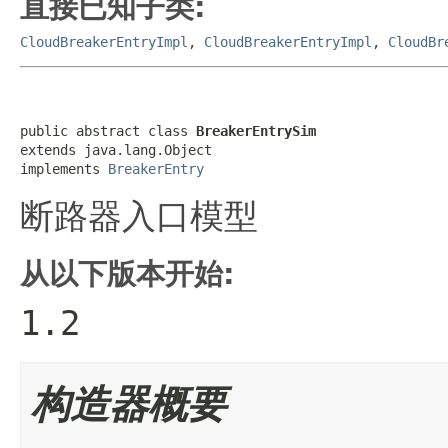
直接已知子类:
CloudBreakerEntryImpl
,
CloudBreakerEntryImpl
,
CloudBr
public abstract class 
BreakerEntrySim
extends java.lang.Object

implements 
BreakerEntry
断路器入口模型
从以下版本开始:
1.2
构造器概要