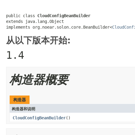
public class 
CloudConfigBeanBuilder
extends java.lang.Object

implements org.noear.solon.core.BeanBuilder<
CloudConf
从以下版本开始:
1.4
构造器概要
构造器
构造器和说明
CloudConfigBeanBuilder
()