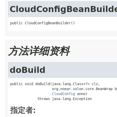
CloudConfigBeanBuild
public CloudConfigBeanBuilder()
方法详细资料
doBuild
public void doBuild(java.lang.Class<?> clz,

                    org.noear.solon.core.BeanWrap bw
CloudConfig
 anno)

             throws java.lang.Exception
指定者: