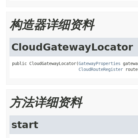
构造器详细资料
CloudGatewayLocator
public CloudGatewayLocator(
GatewayProperties
 gatewa
CloudRouteRegister
 route
方法详细资料
start