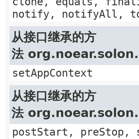
clone, equals, final
notify, notifyAll, t
从接口继承的方
法 org.noear.solon
setAppContext
从接口继承的方
法 org.noear.solon.
postStart, preStop, 