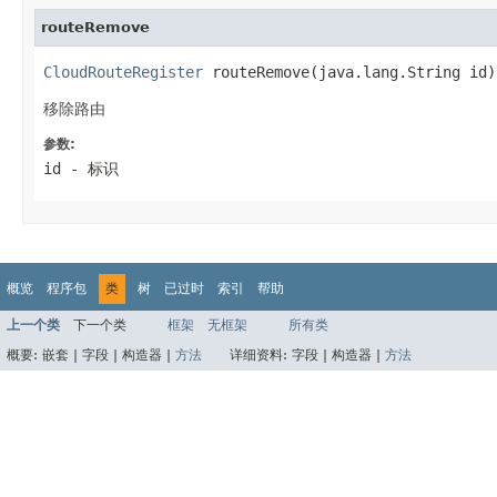
routeRemove
CloudRouteRegister
 routeRemove(java.lang.String id)
移除路由
参数:
id
- 标识
概览
程序包
类
树
已过时
索引
帮助
上一个类
下一个类
框架
无框架
所有类
概要:
嵌套 |
字段 |
构造器 |
方法
详细资料:
字段 |
构造器 |
方法