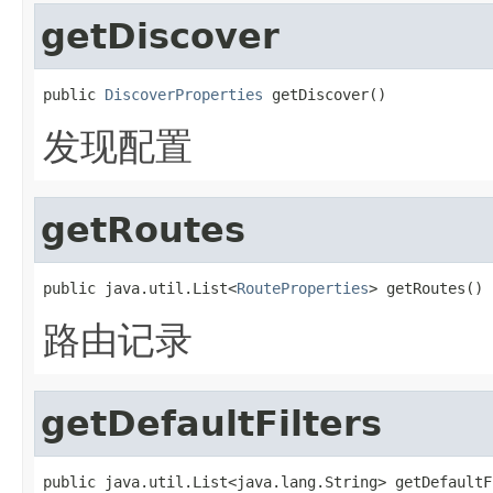
getDiscover
public 
DiscoverProperties
 getDiscover()
发现配置
getRoutes
public java.util.List<
RouteProperties
> getRoutes()
路由记录
getDefaultFilters
public java.util.List<java.lang.String> getDefaultF