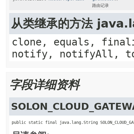
路由记录
从类继承的方法 java.la
clone, equals, final
notify, notifyAll, t
字段详细资料
SOLON_CLOUD_GATEW
public static final java.lang.String SOLON_CLOUD_GA